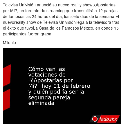
Televisa Univisión anunció su nuevo reality show ¿Apostarías
por Mí?, un formato de streaming que transmitirá a 12 parejas
de famosos las 24 horas del día, los siete días de la semana.El
nuevoreality show de Televisa Univisiónllega a la televisora tras
el éxito que tuvoLa Casa de los Famosos México, en donde 15
participantes fueron graba
Milenio