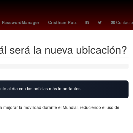
G7 paises
27 de marzo
PasswordManager
Cristhian Ruiz
Contacto
ál será la nueva ubicación?
nte al día con las noticias más importantes
a mejorar la movilidad durante el Mundial, reduciendo el uso de