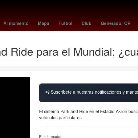
orena
2024
Derecho
Aguascalientes
Senador
Nueva York
Al momento
Mapa
Futbol
Club
Generador QR
d Ride para el Mundial; ¿cu
📲 Suscríbete a nuestras notificaciones y mante
El sistema Park and Ride en el Estadio Akron busc
vehículos particulares
El Informador