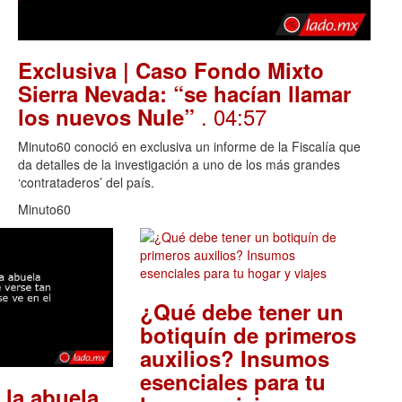
Exclusiva | Caso Fondo Mixto
Sierra Nevada: “se hacían llamar
. 04:57
los nuevos Nule”
Minuto60 conoció en exclusiva un informe de la Fiscalía que
da detalles de la investigación a uno de los más grandes
‘contrataderos’ del país.
Minuto60
¿Qué debe tener un
botiquín de primeros
auxilios? Insumos
esenciales para tu
 la abuela