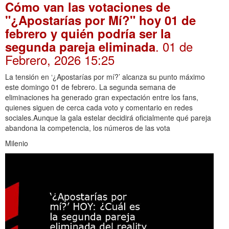
Cómo van las votaciones de
"¿Apostarías por Mí?" hoy 01 de
febrero y quién podría ser la
. 01 de
segunda pareja eliminada
Febrero, 2026 15:25
La tensión en ‘¿Apostarías por mí?’ alcanza su punto máximo
este domingo 01 de febrero. La segunda semana de
eliminaciones ha generado gran expectación entre los fans,
quienes siguen de cerca cada voto y comentario en redes
sociales.Aunque la gala estelar decidirá oficialmente qué pareja
abandona la competencia, los números de las vota
Milenio