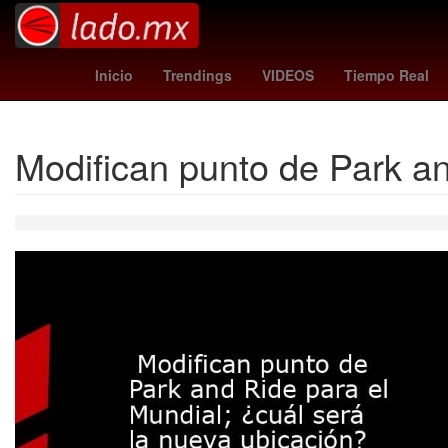
Gobierno
Argentina
M
Inicio
Trendings
VIDEOS
Tiempo Real
Modifican punto de Park an