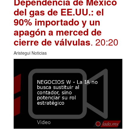
Dependencia de México
del gas de EE.UU.: el
90% importado y un
apagón a merced de
cierre de válvulas
. 20:20
Aristegui Noticias