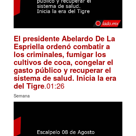
El presidente Abelardo De La
Espriella ordenó combatir a
los criminales, fumigar los
cultivos de coca, congelar el
gasto público y recuperar el
sistema de salud. Inicia la era
.01:26
del Tigre
Semana