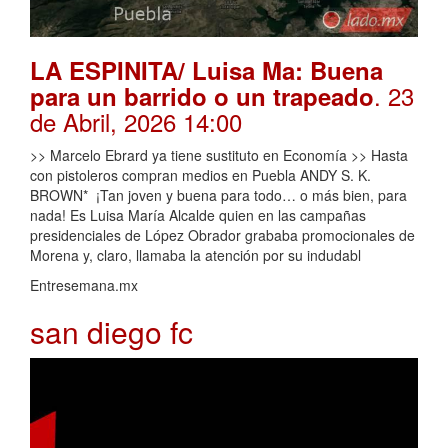
LA ESPINITA/ Luisa Ma: Buena
. 23
para un barrido o un trapeado
de Abril, 2026 14:00
>> Marcelo Ebrard ya tiene sustituto en Economía >> Hasta
con pistoleros compran medios en Puebla ANDY S. K.
BROWN* ¡Tan joven y buena para todo… o más bien, para
nada! Es Luisa María Alcalde quien en las campañas
presidenciales de López Obrador grababa promocionales de
Morena y, claro, llamaba la atención por su indudabl
Entresemana.mx
san diego fc