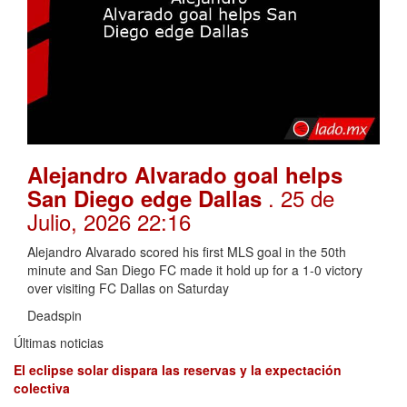
Alejandro Alvarado goal helps
. 25 de
San Diego edge Dallas
Julio, 2026 22:16
Alejandro Alvarado scored his first MLS goal in the 50th
minute and San Diego FC made it hold up for a 1-0 victory
over visiting FC Dallas on Saturday
Deadspin
Últimas noticias
El eclipse solar dispara las reservas y la expectación
colectiva