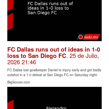
FC Dallas runs out of ideas in 1-0
. 25 de Julio,
loss to San Diego FC
2026 21:46
FC Dallas lost goalkeeper Daniel to injury early and got badly
outshot in a 1-0 defeat at San Diego FC on Saturday night.
BigSoccer.com