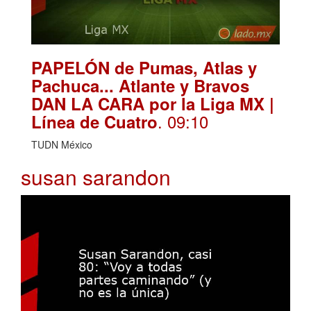
PAPELÓN de Pumas, Atlas y
Pachuca... Atlante y Bravos
DAN LA CARA por la Liga MX |
. 09:10
Línea de Cuatro
TUDN México
susan sarandon