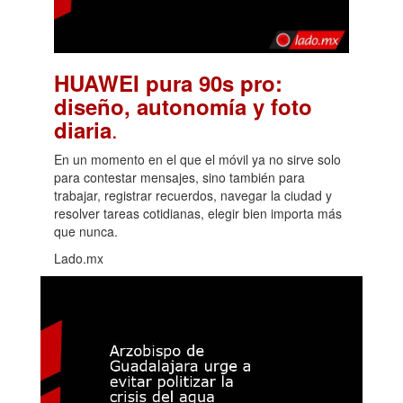
HUAWEI pura 90s pro:
diseño, autonomía y foto
.
diaria
En un momento en el que el móvil ya no sirve solo
para contestar mensajes, sino también para
trabajar, registrar recuerdos, navegar la ciudad y
resolver tareas cotidianas, elegir bien importa más
que nunca.
Lado.mx