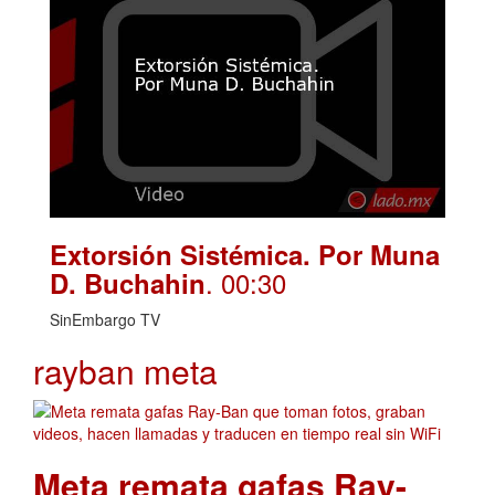
Extorsión Sistémica. Por Muna
. 00:30
D. Buchahin
SinEmbargo TV
rayban meta
Meta remata gafas Ray-