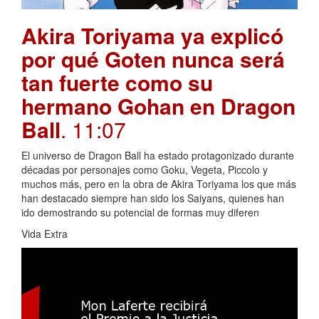
Akira Toriyama ya explicó
por qué Goten nunca será
tan fuerte como su
hermano Gohan en Dragon
Ball
. 11:07
El universo de Dragon Ball ha estado protagonizado durante
décadas por personajes como Goku, Vegeta, Piccolo y
muchos más, pero en la obra de Akira Toriyama los que más
han destacado siempre han sido los Saiyans, quienes han
ido demostrando su potencial de formas muy diferen
Vida Extra