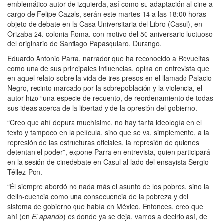
emblemático autor de izquierda, así como su adaptación al cine a
cargo de Felipe Cazals, serán este martes 14 a las 18:00 horas
objeto de debate en la Casa Universitaria del Libro (Casul), en
Orizaba 24, colonia Roma, con motivo del 50 aniversario luctuoso
del originario de Santiago Papasquiaro, Durango.
Eduardo Antonio Parra, narrador que ha reconocido a Revueltas
como una de sus principales influencias, opina en entrevista que
en aquel relato sobre la vida de tres presos en el llamado Palacio
Negro, recinto marcado por la sobrepoblación y la violencia, el
autor hizo “una especie de recuento, de reordenamiento de todas
sus ideas acerca de la libertad y de la opresión del gobierno.
“Creo que ahí depura muchísimo, no hay tanta ideología en el
texto y tampoco en la película, sino que se va, simplemente, a la
represión de las estructuras oficiales, la represión de quienes
detentan el poder”, expone Parra en entrevista, quien participará
en la sesión de cinedebate en Casul al lado del ensayista Sergio
Téllez-Pon.
“Él siempre abordó no nada más el asunto de los pobres, sino la
delin-cuencia como una consecuencia de la pobreza y del
sistema de gobierno que había en México. Entonces, creo que
ahí (en
El apando
) es donde ya se deja, vamos a decirlo así, de