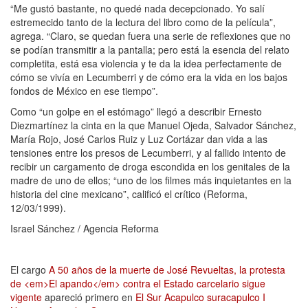
“Me gustó bastante, no quedé nada decepcionado. Yo salí
estremecido tanto de la lectura del libro como de la película”,
agrega. “Claro, se quedan fuera una serie de reflexiones que no
se podían transmitir a la pantalla; pero está la esencia del relato
completita, está esa violencia y te da la idea perfectamente de
cómo se vivía en Lecumberri y de cómo era la vida en los bajos
fondos de México en ese tiempo”.
Como “un golpe en el estómago” llegó a describir Ernesto
Diezmartínez la cinta en la que Manuel Ojeda, Salvador Sánchez,
María Rojo, José Carlos Ruiz y Luz Cortázar dan vida a las
tensiones entre los presos de Lecumberri, y al fallido intento de
recibir un cargamento de droga escondida en los genitales de la
madre de uno de ellos; “uno de los filmes más inquietantes en la
historia del cine mexicano”, calificó el crítico (Reforma,
12/03/1999).
Israel Sánchez / Agencia Reforma
El cargo
A 50 años de la muerte de José Revueltas, la protesta
de <em>El apando</em> contra el Estado carcelario sigue
vigente
apareció primero en
El Sur Acapulco suracapulco I