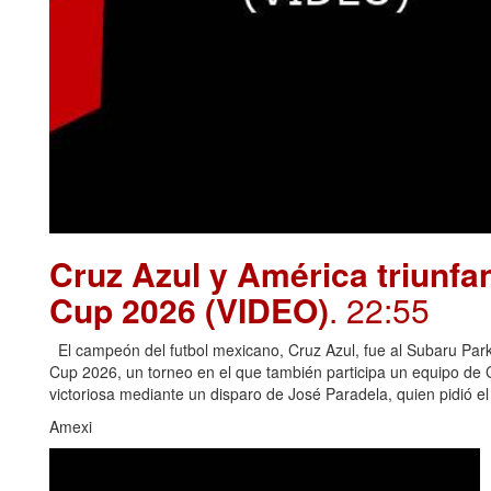
Cruz Azul y América triunfa
Cup 2026 (VIDEO)
. 22:55
El campeón del futbol mexicano, Cruz Azul, fue al Subaru Park 
Cup 2026, un torneo en el que también participa un equipo de
victoriosa mediante un disparo de José Paradela, quien pidió e
Amexi