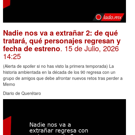
Nadie nos va a extrañar 2: de qué
tratará, qué personajes regresan y
. 15 de Julio, 2026
fecha de estreno
14:25
(Alerta de spoiler si no has visto la primera temporada) La
historia ambientada en la década de los 90 regresa con un
grupo de amigos que debe afrontar nuevos retos tras perder a
Memo
Diario de Querétaro