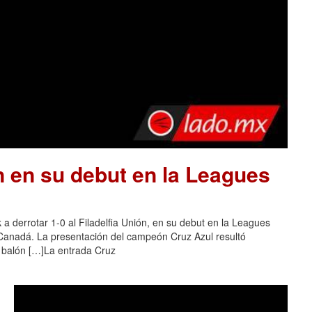
n en su debut en la Leagues
a derrotar 1-0 al Filadelfia Unión, en su debut en la Leagues
 Canadá. La presentación del campeón Cruz Azul resultó
l balón […]La entrada Cruz