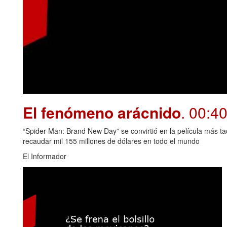
El fenómeno arácnido
. 00:4
“Spider-Man: Brand New Day” se convirtió en la película más t
recaudar mil 155 millones de dólares en todo el mundo
El Informador