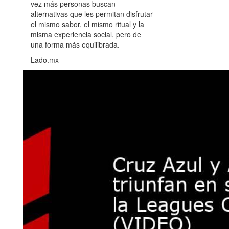
vez más personas buscan
alternativas que les permitan disfrutar
el mismo sabor, el mismo ritual y la
misma experiencia social, pero de
una forma más equilibrada.
Lado.mx