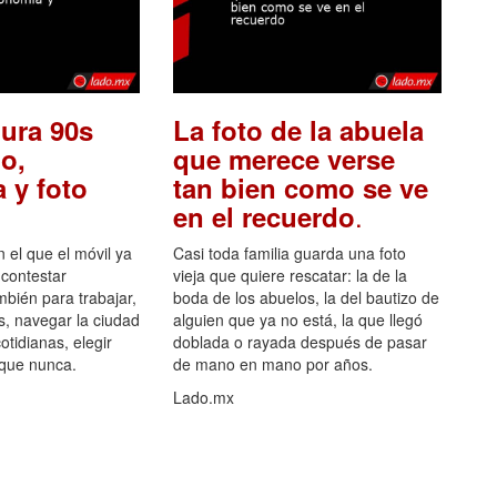
ura 90s
La foto de la abuela
o,
que merece verse
 y foto
tan bien como se ve
.
en el recuerdo
el que el móvil ya
Casi toda familia guarda una foto
 contestar
vieja que quiere rescatar: la de la
mbién para trabajar,
boda de los abuelos, la del bautizo de
s, navegar la ciudad
alguien que ya no está, la que llegó
otidianas, elegir
doblada o rayada después de pasar
 que nunca.
de mano en mano por años.
Lado.mx