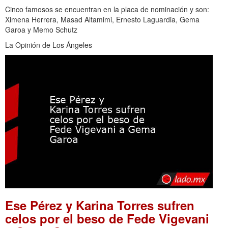
Cinco famosos se encuentran en la placa de nominación y son:
Ximena Herrera, Masad Altamimi, Ernesto Laguardia, Gema
Garoa y Memo Schutz
La Opinión de Los Ángeles
Ese Pérez y Karina Torres sufren
celos por el beso de Fede Vigevani