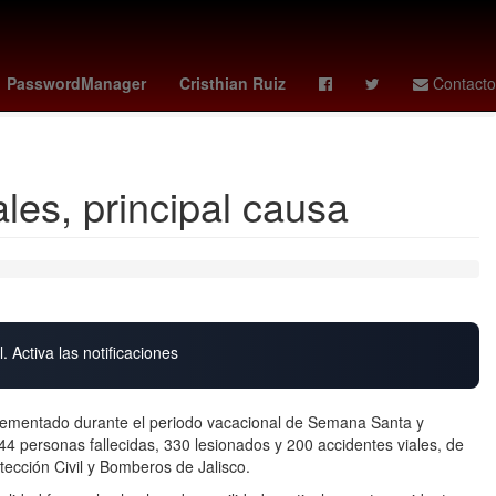
asuna
mariah carey
celta de vigo vs osasuna
celta vs osasuna
PasswordManager
Cristhian Ruiz
Contacto
les, principal causa
. Activa las notificaciones
mplementado durante el periodo vacacional de Semana Santa y
4 personas fallecidas, 330 lesionados y 200 accidentes viales, de
tección Civil y Bomberos de Jalisco.