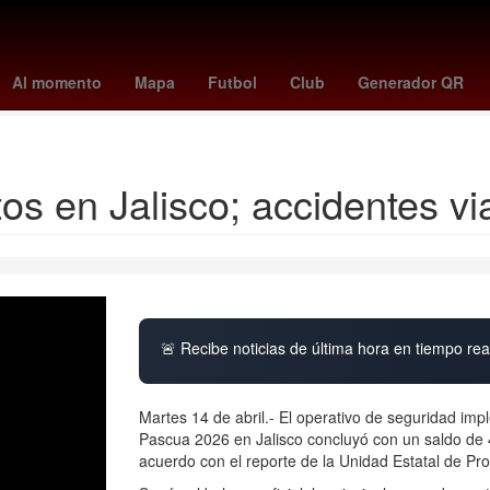
owl 2026
sint maarten
José Manuel Figueroa
Celta de Vigo - Os
Al momento
Mapa
Futbol
Club
Generador QR
benin
s en Jalisco; accidentes via
🚨 Recibe noticias de última hora en tiempo real
Martes 14 de abril.- El operativo de seguridad i
Pascua 2026 en Jalisco concluyó con un saldo de 4
acuerdo con el reporte de la Unidad Estatal de Pro