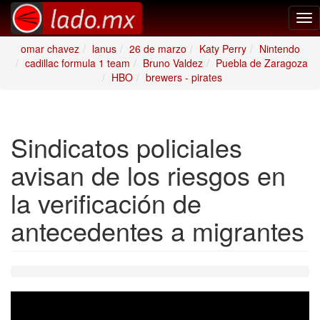
Tog
nav
omar chavez
lanus
26 de marzo
Katy Perry
Nintendo
cadillac formula 1 team
Bruno Valdez
Puebla de Zaragoza
HBO
brewers - pirates
Sindicatos policiales
avisan de los riesgos en
la verificación de
antecedentes a migrantes