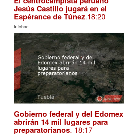
El centrocampista peruano
Jesús Castillo jugará en el
.18:20
Espérance de Túnez
Infobae
Gobierno federal y del Edomex
abrirán 14 mil lugares para
. 18:17
preparatorianos