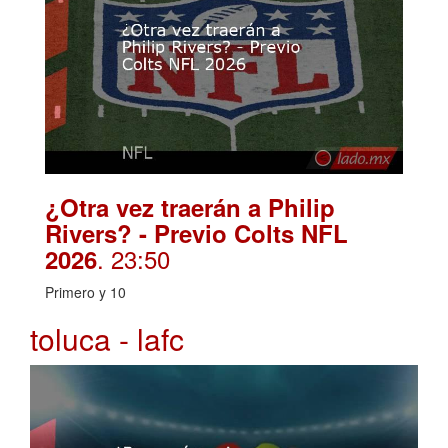
¿Otra vez traerán a Philip
Rivers? - Previo Colts NFL
. 23:50
2026
Primero y 10
toluca - lafc