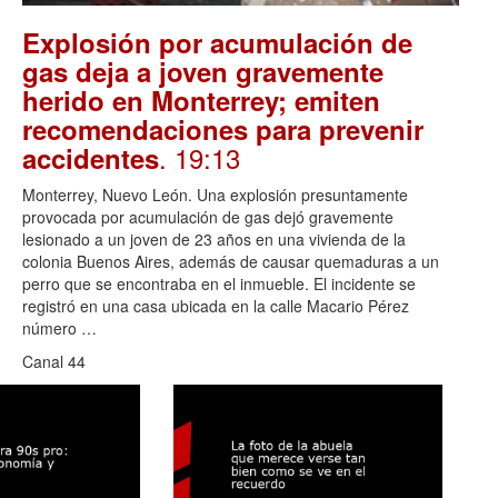
Explosión por acumulación de
gas deja a joven gravemente
herido en Monterrey; emiten
recomendaciones para prevenir
. 19:13
accidentes
Monterrey, Nuevo León. Una explosión presuntamente
provocada por acumulación de gas dejó gravemente
lesionado a un joven de 23 años en una vivienda de la
colonia Buenos Aires, además de causar quemaduras a un
perro que se encontraba en el inmueble. El incidente se
registró en una casa ubicada en la calle Macario Pérez
número …
Canal 44