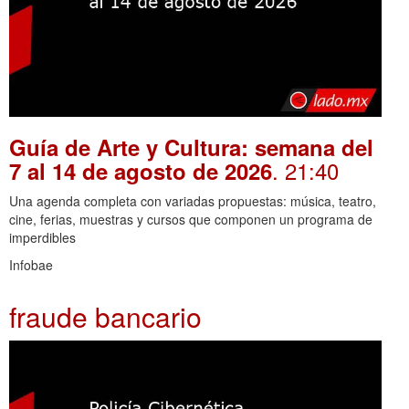
Guía de Arte y Cultura: semana del
. 21:40
7 al 14 de agosto de 2026
Una agenda completa con variadas propuestas: música, teatro,
cine, ferias, muestras y cursos que componen un programa de
imperdibles
Infobae
fraude bancario