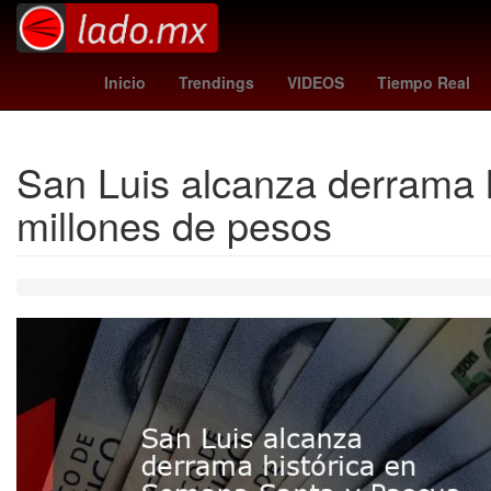
jefferson lerma
grecia quiroz
Rockstar Game
Inicio
Trendings
VIDEOS
Tiempo Real
San Luis alcanza derrama 
millones de pesos