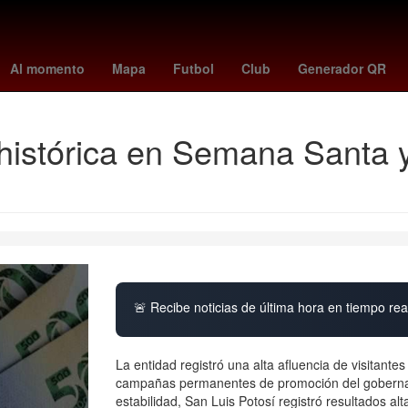
s
chucky lozano
caracol en vivo
biometría
new york city fc
P
Al momento
Mapa
Futbol
Club
Generador QR
histórica en Semana Santa 
🚨 Recibe noticias de última hora en tiempo real
La entidad registró una alta afluencia de visitant
campañas permanentes de promoción del gobernad
estabilidad, San Luis Potosí registró resultados 