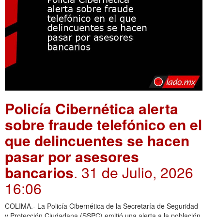
Policía Cibernética alerta
sobre fraude telefónico en el
que delincuentes se hacen
pasar por asesores
bancarios
. 31 de Julio, 2026
16:06
COLIMA.- La Policía Cibernética de la Secretaría de Seguridad
y Protección Ciudadana (SSPC) emitió una alerta a la población