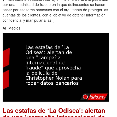
por una modalidad de fraude en la que delincuentes se hacen
pasar por asesores bancarios con el argumento de proteger las
cuentas de los clientes, con el objetivo de obtener información
confidencial y manipular a las [
AF Medios
Las estafas de ‘La Odisea’: alertan