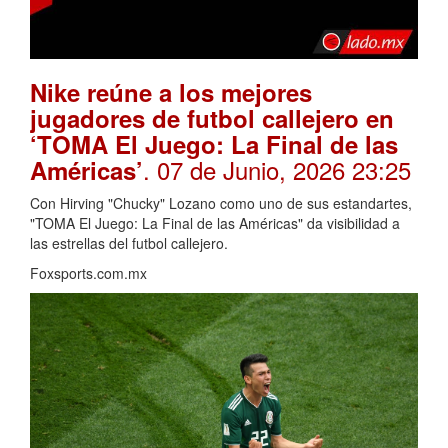
Nike reúne a los mejores
jugadores de futbol callejero en
‘TOMA El Juego: La Final de las
. 07 de Junio, 2026 23:25
Américas’
Con Hirving "Chucky" Lozano como uno de sus estandartes,
"TOMA El Juego: La Final de las Américas" da visibilidad a
las estrellas del futbol callejero.
Foxsports.com.mx