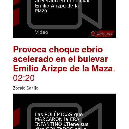
Provoca choque ebrio
acelerado en el bulevar
Emilio Arizpe de la Maza
.
02:20
Zócalo Saltillo