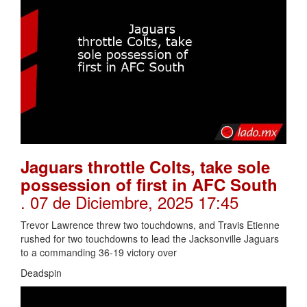
Jaguars throttle Colts, take sole
possession of first in AFC South
. 07 de Diciembre, 2025 17:45
Trevor Lawrence threw two touchdowns, and Travis Etienne
rushed for two touchdowns to lead the Jacksonville Jaguars
to a commanding 36-19 victory over
Deadspin