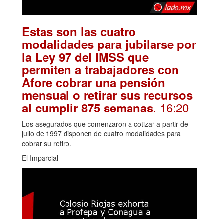
Estas son las cuatro
modalidades para jubilarse por
la Ley 97 del IMSS que
permiten a trabajadores con
Afore cobrar una pensión
mensual o retirar sus recursos
. 16:20
al cumplir 875 semanas
Los asegurados que comenzaron a cotizar a partir de
julio de 1997 disponen de cuatro modalidades para
cobrar su retiro.
El Imparcial