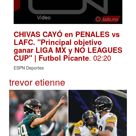
CHIVAS CAYÓ en PENALES vs
LAFC. "Principal objetivo
ganar LIGA MX y NO LEAGUES
. 02:20
CUP" | Futbol Picante
ESPN Deportes
trevor etienne