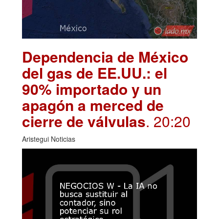
Dependencia de México
del gas de EE.UU.: el
90% importado y un
apagón a merced de
cierre de válvulas
. 20:20
Aristegui Noticias