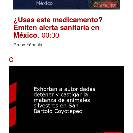
¿Usas este medicamento?
Emiten alerta sanitaria en
. 00:30
México
Grupo Fórmula
c