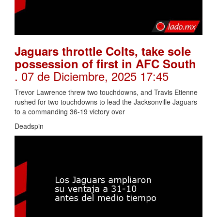
Jaguars throttle Colts, take sole
possession of first in AFC South
. 07 de Diciembre, 2025 17:45
Trevor Lawrence threw two touchdowns, and Travis Etienne
rushed for two touchdowns to lead the Jacksonville Jaguars
to a commanding 36-19 victory over
Deadspin