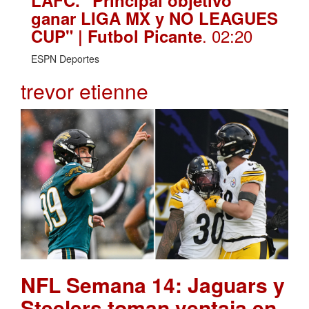
ganar LIGA MX y NO LEAGUES
. 02:20
CUP" | Futbol Picante
ESPN Deportes
trevor etienne
NFL Semana 14: Jaguars y
Steelers toman ventaja en