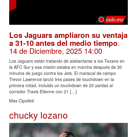
Los Jaguars ampliaron su ventaja
.
a 31-10 antes del medio tiempo
14 de Diciembre, 2025 14:00
Los Jaguars están tratando de adelantarse a los Texans en
la AFC Sur y esa misión estaba en marcha después de 30
minutos de juego contra los Jets. El mariscal de campo
Trevor Lawrence lanzó tres pases de touchdown en la
primera mitad, incluido un touchdown de 20 yardas al
corredor Travis Etienne con 21 […]
Mas Cipolleti
chucky lozano