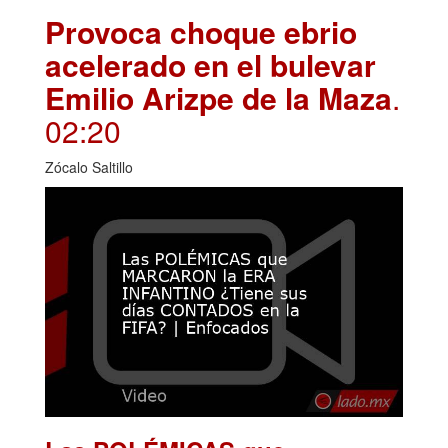
Provoca choque ebrio
acelerado en el bulevar
Emilio Arizpe de la Maza
.
02:20
Zócalo Saltillo