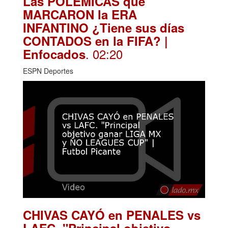
Las POLÉMICAS que
MARCARON la ERA
INFANTINO ¿Tiene sus días
CONTADOS en la FIFA? |
. 02:20
Enfocados
ESPN Deportes
CHIVAS CAYÓ en PENALES vs
LAFC. "Principal objetivo