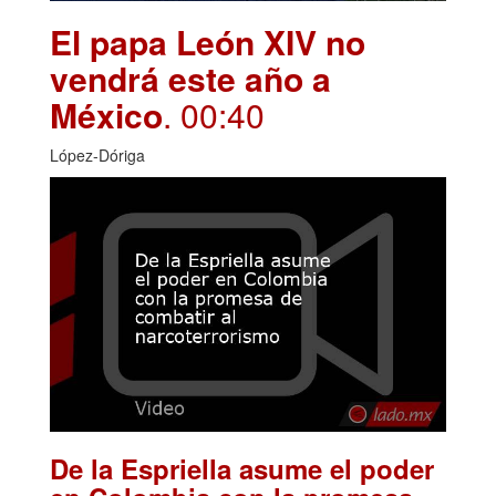
El papa León XIV no
vendrá este año a
México
. 00:40
López-Dóriga
De la Espriella asume el poder