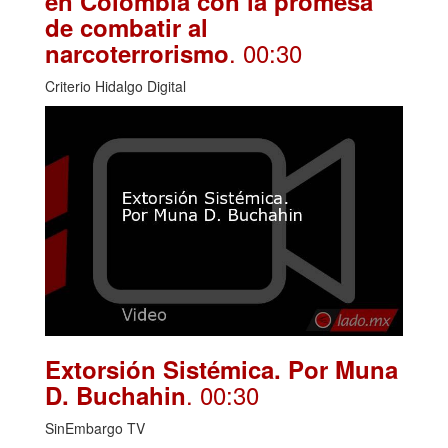
en Colombia con la promesa
de combatir al
. 00:30
narcoterrorismo
Criterio Hidalgo Digital
Extorsión Sistémica. Por Muna
. 00:30
D. Buchahin
SinEmbargo TV