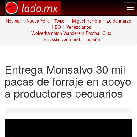
Tog
nav
Neymar
Nueva York
Twitch
Miguel Herrera
26 de marzo
HBO
Venezolanos
Wolverhampton Wanderers Football Club
Borussia Dortmund
España
Entrega Monsalvo 30 mil
pacas de forraje en apoyo
a productores pecuarios