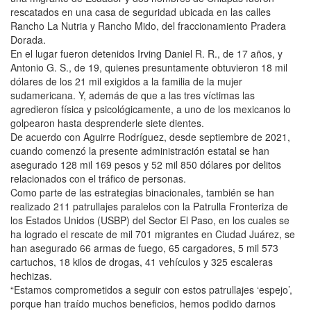
rescatados en una casa de seguridad ubicada en las calles
Rancho La Nutria y Rancho Mido, del fraccionamiento Pradera
Dorada.
En el lugar fueron detenidos Irving Daniel R. R., de 17 años, y
Antonio G. S., de 19, quienes presuntamente obtuvieron 18 mil
dólares de los 21 mil exigidos a la familia de la mujer
sudamericana. Y, además de que a las tres víctimas las
agredieron física y psicológicamente, a uno de los mexicanos lo
golpearon hasta desprenderle siete dientes.
De acuerdo con Aguirre Rodríguez, desde septiembre de 2021,
cuando comenzó la presente administración estatal se han
asegurado 128 mil 169 pesos y 52 mil 850 dólares por delitos
relacionados con el tráfico de personas.
Como parte de las estrategias binacionales, también se han
realizado 211 patrullajes paralelos con la Patrulla Fronteriza de
los Estados Unidos (USBP) del Sector El Paso, en los cuales se
ha logrado el rescate de mil 701 migrantes en Ciudad Juárez, se
han asegurado 66 armas de fuego, 65 cargadores, 5 mil 573
cartuchos, 18 kilos de drogas, 41 vehículos y 325 escaleras
hechizas.
“Estamos comprometidos a seguir con estos patrullajes ‘espejo’,
porque han traído muchos beneficios, hemos podido darnos