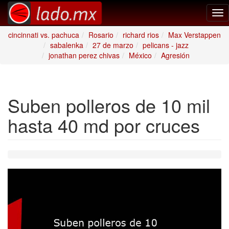
Tog
nav
cincinnati vs. pachuca
Rosario
richard rios
Max Verstappen
sabalenka
27 de marzo
pelicans - jazz
jonathan perez chivas
México
Agresión
Suben polleros de 10 mil
hasta 40 md por cruces