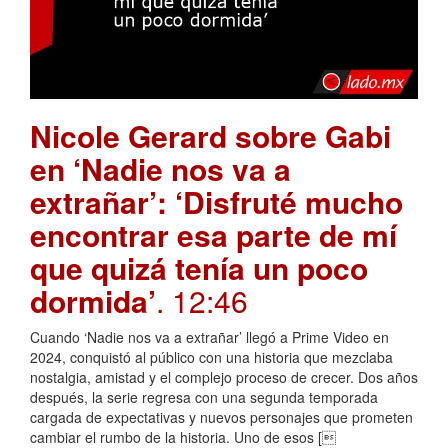
Nicole Gerard sobre Gabi
en ‘Nadie nos va a
extrañar’: ‘Disfruté mucho
encontrar esa parte de mí
que quizá tenía un poco
dormida’
. 12:46
Cuando ‘Nadie nos va a extrañar’ llegó a Prime Video en
2024, conquistó al público con una historia que mezclaba
nostalgia, amistad y el complejo proceso de crecer. Dos años
después, la serie regresa con una segunda temporada
cargada de expectativas y nuevos personajes que prometen
cambiar el rumbo de la historia. Uno de esos [