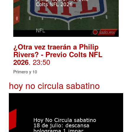
¿Otra vez traerán a Philip
Rivers? - Previo Colts NFL
. 23:50
2026
Primero y 10
hoy no circula sabatino