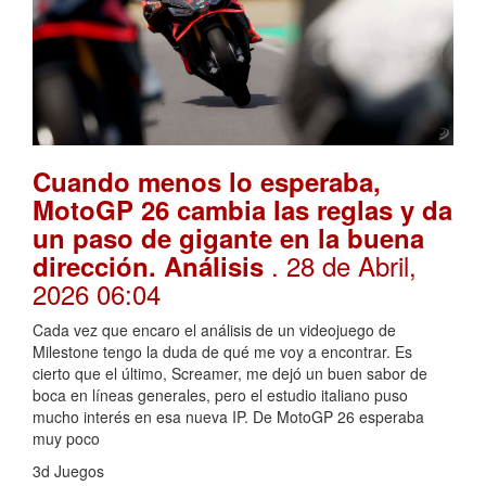
Cuando menos lo esperaba,
MotoGP 26 cambia las reglas y da
un paso de gigante en la buena
. 28 de Abril,
dirección. Análisis
2026 06:04
Cada vez que encaro el análisis de un videojuego de
Milestone tengo la duda de qué me voy a encontrar. Es
cierto que el último, Screamer, me dejó un buen sabor de
boca en líneas generales, pero el estudio italiano puso
mucho interés en esa nueva IP. De MotoGP 26 esperaba
muy poco
3d Juegos