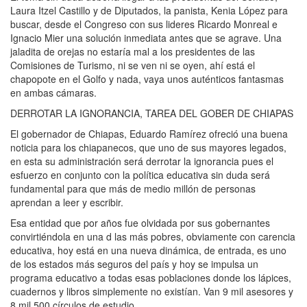
Laura Itzel Castillo y de Diputados, la panista, Kenia López para
buscar, desde el Congreso con sus lideres Ricardo Monreal e
Ignacio Mier una solución inmediata antes que se agrave. Una
jaladita de orejas no estaría mal a los presidentes de las
Comisiones de Turismo, ni se ven ni se oyen, ahí está el
chapopote en el Golfo y nada, vaya unos auténticos fantasmas
en ambas cámaras.
DERROTAR LA IGNORANCIA, TAREA DEL GOBER DE CHIAPAS
El gobernador de Chiapas, Eduardo Ramírez ofreció una buena
noticia para los chiapanecos, que uno de sus mayores legados,
en esta su administración será derrotar la ignorancia pues el
esfuerzo en conjunto con la política educativa sin duda será
fundamental para que más de medio millón de personas
aprendan a leer y escribir.
Esa entidad que por años fue olvidada por sus gobernantes
convirtiéndola en una d las más pobres, obviamente con carencia
educativa, hoy está en una nueva dinámica, de entrada, es uno
de los estados más seguros del país y hoy se impulsa un
programa educativo a todas esas poblaciones donde los lápices,
cuadernos y libros simplemente no existían. Van 9 mil asesores y
8 mil 500 círculos de estudio.