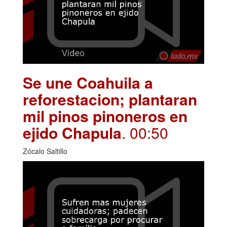
Se une Coahuila a
reforestacion; plantaran
mil pinos pinoneros en
ejido Chapula
. 00:50
Zócalo Saltillo