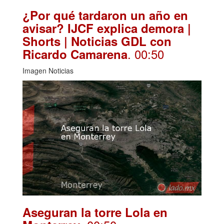
¿Por qué tardaron un año en
avisar? IJCF explica demora |
Shorts | Noticias GDL con
. 00:50
Ricardo Camarena
Imagen Noticias
Aseguran la torre Lola en