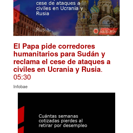
El Papa pide corredores
humanitarios para Sudán y
reclama el cese de ataques a
.
civiles en Ucrania y Rusia
05:30
Infobae