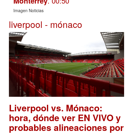
. 00:50
Monterrey
Imagen Noticias
liverpool - mónaco
Liverpool vs. Mónaco:
hora, dónde ver EN VIVO y
probables alineaciones por