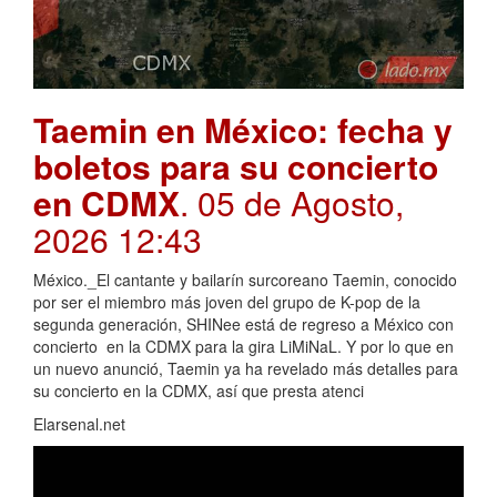
Taemin en México: fecha y
boletos para su concierto
en CDMX
. 05 de Agosto,
2026 12:43
México._El cantante y bailarín surcoreano Taemin, conocido
por ser el miembro más joven del grupo de K-pop de la
segunda generación, SHINee está de regreso a México con
concierto en la CDMX para la gira LiMiNaL. Y por lo que en
un nuevo anunció, Taemin ya ha revelado más detalles para
su concierto en la CDMX, así que presta atenci
Elarsenal.net