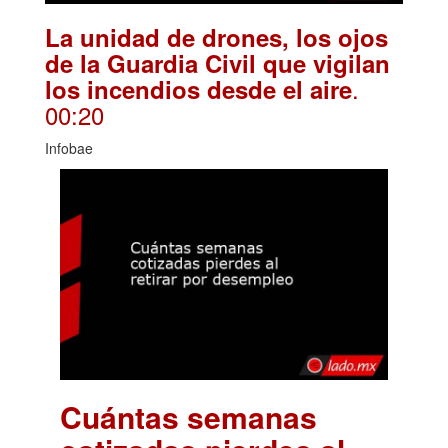
La unidad de drones, los ojos
de la Guardia Civil que vigilan
.
los incendios desde el aire
00:20
Infobae
Cuántas semanas