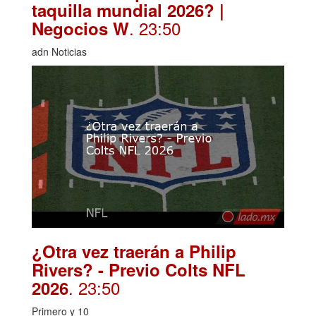
taquilla mundial 2026? |
. 23:50
Negocios W
adn Noticias
¿Otra vez traerán a Philip
Rivers? - Previo Colts NFL
. 23:50
2026
Primero y 10