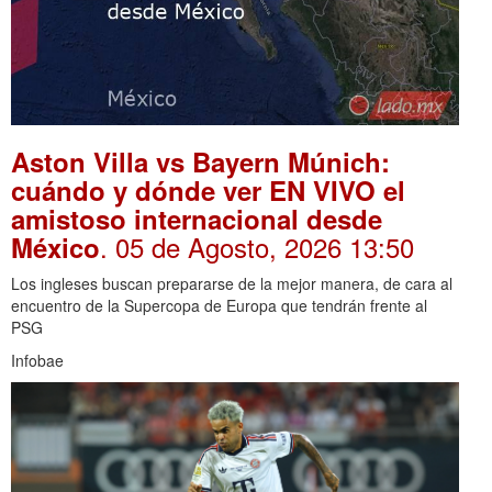
Aston Villa vs Bayern Múnich:
cuándo y dónde ver EN VIVO el
amistoso internacional desde
. 05 de Agosto, 2026 13:50
México
Los ingleses buscan prepararse de la mejor manera, de cara al
encuentro de la Supercopa de Europa que tendrán frente al
PSG
Infobae