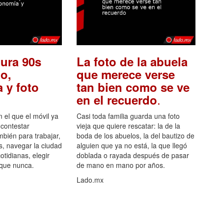
ura 90s
La foto de la abuela
o,
que merece verse
 y foto
tan bien como se ve
.
en el recuerdo
el que el móvil ya
Casi toda familia guarda una foto
 contestar
vieja que quiere rescatar: la de la
mbién para trabajar,
boda de los abuelos, la del bautizo de
s, navegar la ciudad
alguien que ya no está, la que llegó
otidianas, elegir
doblada o rayada después de pasar
 que nunca.
de mano en mano por años.
Lado.mx