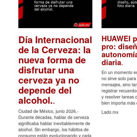
Día Internacional
HUAWEI p
pro: diseñ
de la Cerveza: la
autonomía
nueva forma de
.
diaria
disfrutar una
En un momento en 
cerveza ya no
no sirve solo para
mensajes, sino ta
depende del
registrar recuerdo
alcohol.
.
y resolver tareas c
bien importa más
Ciudad de México, junio 2026.-
Lado.mx
Durante décadas, hablar de cerveza
significaba hablar inevitablemente de
alcohol. Sin embargo, los hábitos de
consumo están evolucionando y cada