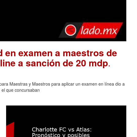
ad en examen a maestros de
ine a sanción de 20 mdp
.
para Maestras y Maestros para aplicar un examen en línea dio a
n el que concursaban