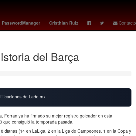
al Superior de Justicia de la Ciudad de México
Mercurio
PasswordManager
Cristhian Ruiz
Contacto
istoria del Barça
otificaciones de Lado.mx
ga, Ferran ya ha firmado su mejor registro goleador en esta
10 que consiguió la temporada pasada.
18 dianas (14 en LaLiga, 2 en la Liga de Campeones, 1 en la Copa y