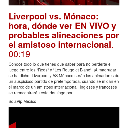
Liverpool vs. Mónaco:
hora, dónde ver EN VIVO y
probables alineaciones por
el amistoso internacional
.
00:19
Conoce todo lo que tienes que saber para no perderte el
juego entre los "Reds" y "Les Rouge et Blanc". ¡A madrugar
se ha dicho! Liverpool y AS Mónaco serán los animadores de
un auspicioso partido de pretemporada, cuando se midan en
el marco de un amistoso internacional. Ingleses y franceses
se reencontrarán este domingo por
BolaVip Mexico