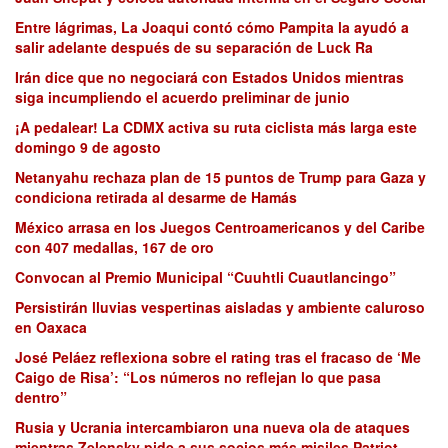
Entre lágrimas, La Joaqui contó cómo Pampita la ayudó a
salir adelante después de su separación de Luck Ra
Irán dice que no negociará con Estados Unidos mientras
siga incumpliendo el acuerdo preliminar de junio
¡A pedalear! La CDMX activa su ruta ciclista más larga este
domingo 9 de agosto
Netanyahu rechaza plan de 15 puntos de Trump para Gaza y
condiciona retirada al desarme de Hamás
México arrasa en los Juegos Centroamericanos y del Caribe
con 407 medallas, 167 de oro
Convocan al Premio Municipal “Cuuhtli Cuautlancingo”
Persistirán lluvias vespertinas aisladas y ambiente caluroso
en Oaxaca
José Peláez reflexiona sobre el rating tras el fracaso de ‘Me
Caigo de Risa’: “Los números no reflejan lo que pasa
dentro”
Rusia y Ucrania intercambiaron una nueva ola de ataques
mientras Zelensky pide a sus socios más misiles Patriot