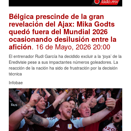
Bélgica prescinde de la gran
revelación del Ajax: Mika Godts
quedó fuera del Mundial 2026
ocasionando desilusión entre la
. 16 de Mayo, 2026 20:00
afición
El entrenador Rudi García ha decidido excluir a la ‘joya’ de la
Eredivisie pese a sus impactantes números goleadores. La
reacción de la nación ha sido de frustración por la decisión
técnica
Infobae