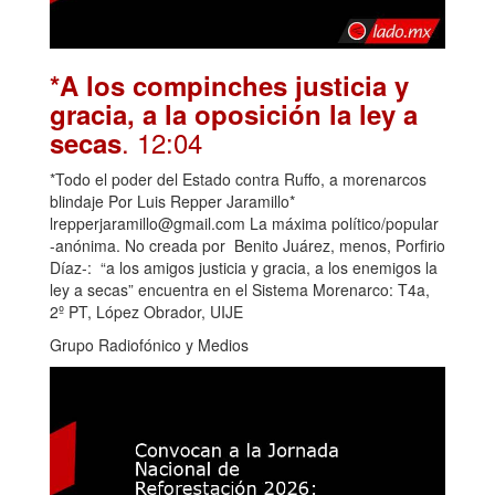
*A los compinches justicia y
gracia, a la oposición la ley a
. 12:04
secas
*Todo el poder del Estado contra Ruffo, a morenarcos
blindaje Por Luis Repper Jaramillo*
lrepperjaramillo@gmail.com La máxima político/popular
-anónima. No creada por Benito Juárez, menos, Porfirio
Díaz-: “a los amigos justicia y gracia, a los enemigos la
ley a secas” encuentra en el Sistema Morenarco: T4a,
2º PT, López Obrador, UIJE
Grupo Radiofónico y Medios