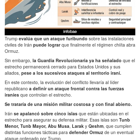
Trump
evalúa que un ataque furibundo
sobre las instalaciones
civiles de Irán
puede lograr
que finalmente el régimen chiíta abra
Ormuz.
Sin embargo,
la Guardia Revolucionaria ya ha señalado
que el
estrecho permanecerá cerrado para Estados Unidos y sus
aliados,
pese a los sucesivos ataques al territorio iraní.
En este contexto, la evolución del conflicto llevaría al líder
republicano
a definir un ataque frontal contra las fuerzas
iraníes
que controlan el estrecho.
Se trataría de una misión militar costosa y con final abierto.
Irán
se apalancó sobre cinco islas
que están ubicadas en el
estrecho para asegurar su defensa militar. Esas islas son
Tunb
Menor,
Tunb Mayor,
Abu Musa
,
Larak
y
Qeshm
, que cumplen
distintas funciones tácticas para
defender Ormuz
de un eventual
ataque ordenado por Trump.