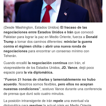
(Desde Washington, Estados Unidos)
El fracaso de las
negociaciones entre Estados Unidos e Irán
que convocó
Pakistan para lograr la paz en Medio Oriente, fuerza a
Donald
Trump
a tomar dos caminos diferentes:
reiniciar la guerra
contra el régimen chiíta
o
abrir una nueva ronda de
negociaciones
para encontrar un consenso mínimo con
Teherán.
Cuando encalló
la negociación continua
con Irán, el
vicepresidente de los Estados Unidos,
JD. Vance
, dejó poco
espacio para
la vía diplomática.
“Fueron 21 horas de charlas y lamentablemente no hubo
acuerdo
. Nosotros somos flexibles,
pero ellos no aceptan
nuestras condiciones”
, sostuvo Vance durante una conferencia
de prensa que duró solo cuatro minutos.
La posición intransigente de irán
repele
una eventual vía
diplomática para
resolver
la actual crisis en Medio Oriente.