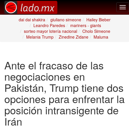
Tog
nav
dai dai shakira
giuliano simeone
Hailey Bieber
Leandro Paredes
mariners - giants
sorteo mayor lotería nacional
Cholo Simeone
Melania Trump
Zinedine Zidane
Maluma
Ante el fracaso de las
negociaciones en
Pakistán, Trump tiene dos
opciones para enfrentar la
posición intransigente de
Irán