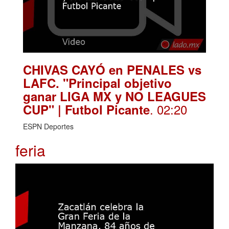
CHIVAS CAYÓ en PENALES vs
LAFC. "Principal objetivo
ganar LIGA MX y NO LEAGUES
. 02:20
CUP" | Futbol Picante
ESPN Deportes
feria