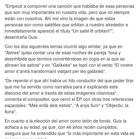
"Empecé a componer una canción que hablaba de esas personas
que son muy importantes en nuestra vida, pero que no siempre
están con nosotros. Ahí me vino la imagen de que estas
personas son como satélites que orbitan a nuestro alrededor e
inmediatamente apareció el título "Un satèl·lit orbitant"",
desentraña Guix.
Con los dos siguientes temas ocurrió algo similar, ya que en
"Astres" quiso contar una de esas noches de pareja "loca y
desinhibida que termina convirtiéndose en orgía en la que se
alinean los astros" y en "Galàxies" se topó con el verso "El nostre
amor s"anirà transformant viatjant per les galàxies".
"De repente vi que ahí había un hilo conductor del que poder tirar
que me ha servido como narrativa para ir explicando este
discurso del amor a través de estas imágenes cósmicas",
comenta el compositor, que cerró el EP con otras tres referencias
espaciales: "Més enllà dels estels", "A anys llum" y "Objectiu: la
lluna".
En cuanto a la elección del amor como telón de fondo, Guix la
achaca a su edad, ya que, con 46 años recién cumplidos,
asegura que ha entendido que "lo más importante en esta vida es