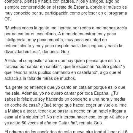
compone, piensa y habla con padres, hijos y amigos, algo no
siempre comprendido en el resto de España, donde el músico es
muy conocido por su participación como profesor en el programa
OT.
"Muchas veces la gente me increpa por redes o me menosprecia
por no cantar en castellano. A menudo muestran muy poca
inteligencia, muy poca empatía, muy poca voluntad de
entendimiento y muy poco respeto hacia las lenguas y hacia la
diversidad cultural", denuncia Guix.
A esto, el compositor añade que hay quien piensa que es "un
fracaso por cantar en catalán", que le escuchan "cuatro gatos" y
que "tendría más público cantando en castellano", algo que él
achaca a la falta de miras de muchos.
"La gente no entiende que yo canto en catalán porque es lo que
me sale. Además, yo no quiero cantar por toda España. ¿Tú
sabes lo feliz que soy haciendo un concierto a una hora y media
en coche de casa? ¿Qué tengo que hacer, coger un vuelo e irme
a Málaga a tocar, tener que pasar la noche en un hotel y llegar a
casa al día siguiente? No me interesa hacer eso, tengo 46 años y
ya actúo 50 veces al año en Cataluña", remata Guix.
El primero de los conciertos de esta nueva gira tendrá lugar el 18