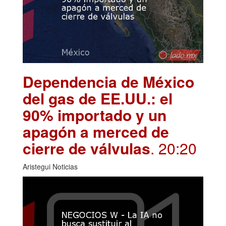
Dependencia de México
del gas de EE.UU.: el
90% importado y un
apagón a merced de
cierre de válvulas
. 20:20
Aristegui Noticias