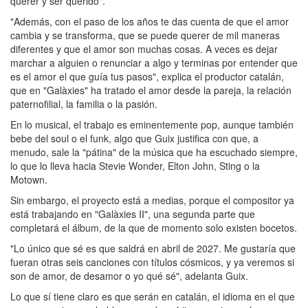
querer y ser querido".
"Además, con el paso de los años te das cuenta de que el amor
cambia y se transforma, que se puede querer de mil maneras
diferentes y que el amor son muchas cosas. A veces es dejar
marchar a alguien o renunciar a algo y terminas por entender que
es el amor el que guía tus pasos", explica el productor catalán,
que en "Galàxies" ha tratado el amor desde la pareja, la relación
paternofilial, la familia o la pasión.
En lo musical, el trabajo es eminentemente pop, aunque también
bebe del soul o el funk, algo que Guix justifica con que, a
menudo, sale la "pátina" de la música que ha escuchado siempre,
lo que lo lleva hacia Stevie Wonder, Elton John, Sting o la
Motown.
Sin embargo, el proyecto está a medias, porque el compositor ya
está trabajando en "Galàxies II", una segunda parte que
completará el álbum, de la que de momento solo existen bocetos.
"Lo único que sé es que saldrá en abril de 2027. Me gustaría que
fueran otras seis canciones con títulos cósmicos, y ya veremos si
son de amor, de desamor o yo qué sé", adelanta Guix.
Lo que sí tiene claro es que serán en catalán, el idioma en el que