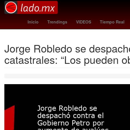
Venezolanos
26 de marzo
pirma cruz azul
Inicio
Trendings
VIDEOS
Tiempo Real
Jorge Robledo se despachó
catastrales: “Los pueden o