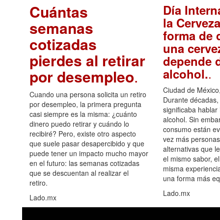
Cuántas
Día Intern
la Cerveza
semanas
forma de d
cotizadas
una cerve
pierdes al retirar
depende d
.
alcohol.
por desempleo
.
Ciudad de México,
Cuando una persona solicita un retiro
Durante décadas, 
por desempleo, la primera pregunta
significaba hablar
casi siempre es la misma: ¿cuánto
alcohol. Sin embar
dinero puedo retirar y cuándo lo
consumo están ev
recibiré? Pero, existe otro aspecto
vez más personas
que suele pasar desapercibido y que
alternativas que l
puede tener un impacto mucho mayor
el mismo sabor, el
en el futuro: las semanas cotizadas
misma experiencia
que se descuentan al realizar el
una forma más equ
retiro.
Lado.mx
Lado.mx