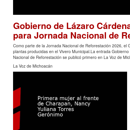
Gobierno de Lázaro Cárdena
para Jornada Nacional de R
Como parte de la Jornada Nacional de Reforestación 2026, el 
plantas producidas en el Vivero Municipal.La entrada Gobiern
Nacional de Reforestación se publicó primero en La Voz de Mi
La Voz de Michoacán