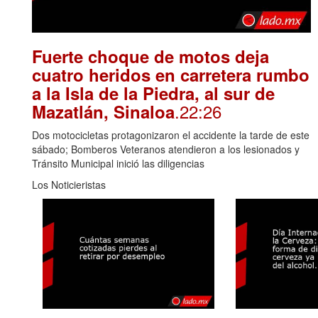
Fuerte choque de motos deja
cuatro heridos en carretera rumbo
a la Isla de la Piedra, al sur de
.22:26
Mazatlán, Sinaloa
Dos motocicletas protagonizaron el accidente la tarde de este
sábado; Bomberos Veteranos atendieron a los lesionados y
Tránsito Municipal inició las diligencias
Los Noticieristas