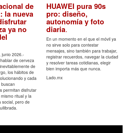
acional de
HUAWEI pura 90s
: la nueva
pro: diseño,
isfrutar
autonomía y foto
.
za ya no
diaria
el
En un momento en el que el móvil ya
no sirve solo para contestar
mensajes, sino también para trabajar,
 junio 2026.-
registrar recuerdos, navegar la ciudad
hablar de cerveza
y resolver tareas cotidianas, elegir
 inevitablemente de
bien importa más que nunca.
go, los hábitos de
Lado.mx
olucionando y cada
 buscan
es permitan disfrutar
 mismo ritual y la
 social, pero de
ilibrada.