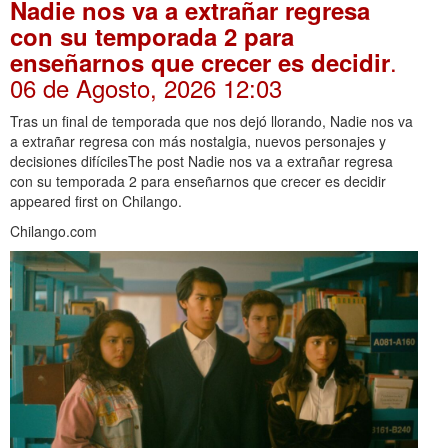
Nadie nos va a extrañar regresa
con su temporada 2 para
.
enseñarnos que crecer es decidir
06 de Agosto, 2026 12:03
Tras un final de temporada que nos dejó llorando, Nadie nos va
a extrañar regresa con más nostalgia, nuevos personajes y
decisiones difícilesThe post Nadie nos va a extrañar regresa
con su temporada 2 para enseñarnos que crecer es decidir
appeared first on Chilango.
Chilango.com