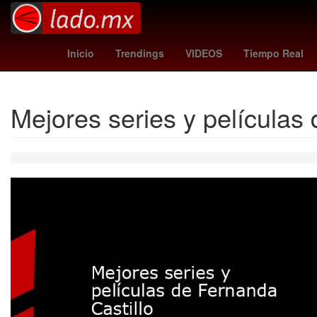
Madrid
leagues cup hoy
Brasil
Inicio
Trendings
VIDEOS
Tiempo Real
Mejores series y películas