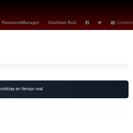
ley - leeds
Genética
Temporada
PasswordManager
Cristhian Ruiz
Contacto
noticias en tiempo real