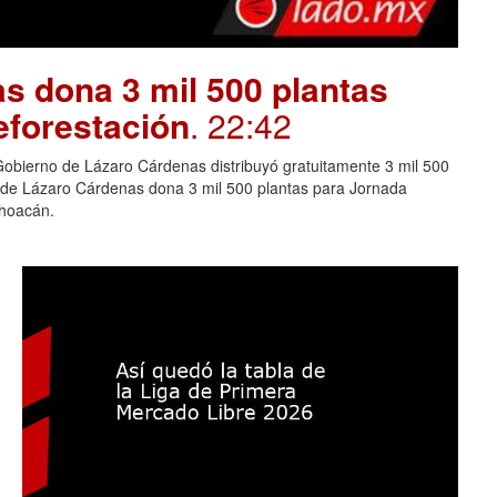
s dona 3 mil 500 plantas
eforestación
. 22:42
Gobierno de Lázaro Cárdenas distribuyó gratuitamente 3 mil 500
o de Lázaro Cárdenas dona 3 mil 500 plantas para Jornada
choacán.