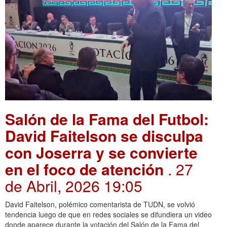
Salón de la Fama del Futbol:
David Faitelson se disculpa
con Joserra y se convierte
en el foco de atención
. 27
de Abril, 2026 19:05
David Faitelson, polémico comentarista de TUDN, se volvió
tendencia luego de que en redes sociales se difundiera un video
donde aparece durante la votación del Salón de la Fama del