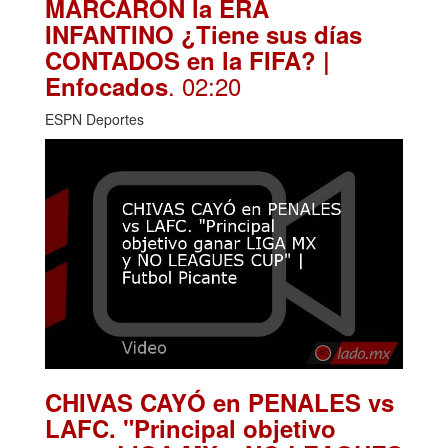
MARCARON la ERA
INFANTINO ¿Tiene sus días
CONTADOS en la FIFA? |
. 02:20
Enfocados
ESPN Deportes
CHIVAS CAYÓ en PENALES vs
LAFC. "Principal objetivo