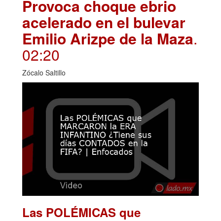
Provoca choque ebrio
acelerado en el bulevar
Emilio Arizpe de la Maza
.
02:20
Zócalo Saltillo
Las POLÉMICAS que