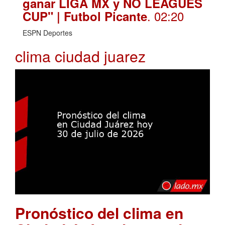
ganar LIGA MX y NO LEAGUES
. 02:20
CUP" | Futbol Picante
ESPN Deportes
clima ciudad juarez
Pronóstico del clima en