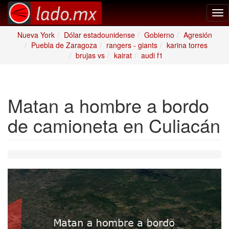
Tog
nav
Nueva York
Dólar estadounidense
Gobierno
Agresión
Puebla de Zaragoza
rangers - giants
karina torres
brujas vs
kairat
audi f1
Matan a hombre a bordo
de camioneta en Culiacán