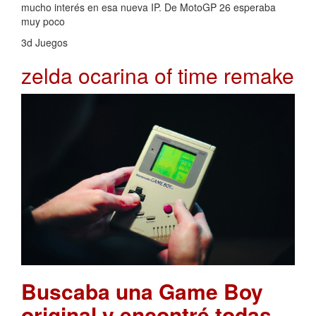
mucho interés en esa nueva IP. De MotoGP 26 esperaba
muy poco
3d Juegos
zelda ocarina of time remake
Buscaba una Game Boy
original y encontré todas