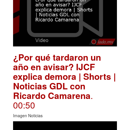
¿Por qué tardaron un
año en avisar? IJCF
explica demora | Shorts |
Noticias GDL con
Ricardo Camarena
.
00:50
Imagen Noticias