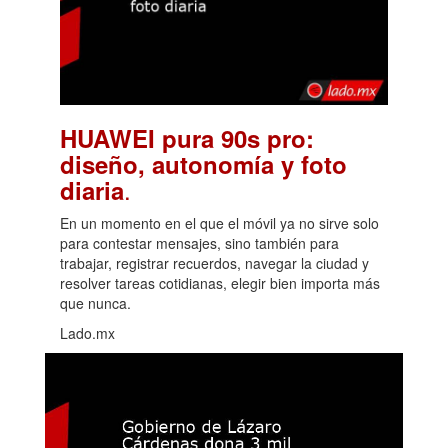
HUAWEI pura 90s pro:
diseño, autonomía y foto
.
diaria
En un momento en el que el móvil ya no sirve solo
para contestar mensajes, sino también para
trabajar, registrar recuerdos, navegar la ciudad y
resolver tareas cotidianas, elegir bien importa más
que nunca.
Lado.mx