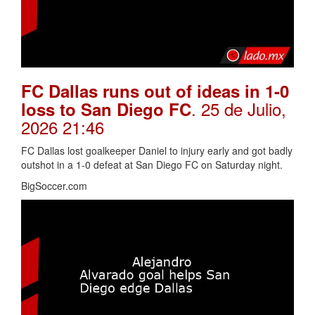
FC Dallas runs out of ideas in 1-0
. 25 de Julio,
loss to San Diego FC
2026 21:46
FC Dallas lost goalkeeper Daniel to injury early and got badly
outshot in a 1-0 defeat at San Diego FC on Saturday night.
BigSoccer.com