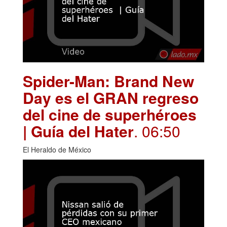
Spider-Man: Brand New
Day es el GRAN regreso
del cine de superhéroes
| Guía del Hater
. 06:50
El Heraldo de México