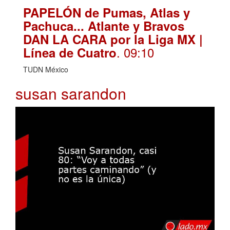
PAPELÓN de Pumas, Atlas y
Pachuca... Atlante y Bravos
DAN LA CARA por la Liga MX |
. 09:10
Línea de Cuatro
TUDN México
susan sarandon