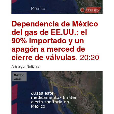
Dependencia de México
del gas de EE.UU.: el
90% importado y un
apagón a merced de
cierre de válvulas
. 20:20
Aristegui Noticias