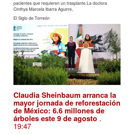
pacientes que requieren un trasplante.La doctora
Cinthya Marcela Ibarra Aguirre,
El Siglo de Torreón
Claudia Sheinbaum arranca la
mayor jornada de reforestación
de México: 6.6 millones de
.
árboles este 9 de agosto
19:47