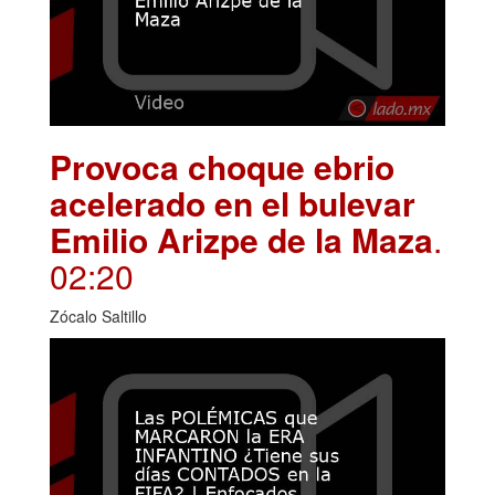
Provoca choque ebrio
acelerado en el bulevar
Emilio Arizpe de la Maza
.
02:20
Zócalo Saltillo