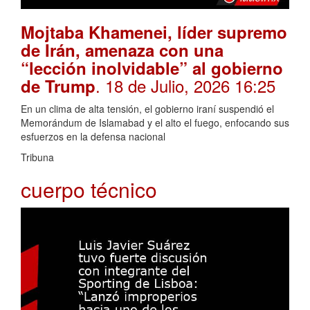
Mojtaba Khamenei, líder supremo
de Irán, amenaza con una
“lección inolvidable” al gobierno
. 18 de Julio, 2026 16:25
de Trump
En un clima de alta tensión, el gobierno iraní suspendió el
Memorándum de Islamabad y el alto el fuego, enfocando sus
esfuerzos en la defensa nacional
Tribuna
cuerpo técnico