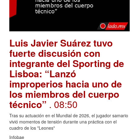
Luis Javier Suárez tuvo
fuerte discusión con
integrante del Sporting de
Lisboa: “Lanzó
improperios hacia uno de
los miembros del cuerpo
técnico”
. 08:50
Tras su actuación en el Mundial de 2026, el jugador samario
vivió momentos de tensión durante una práctica con el
cuadro de los "Leones"
Infobae