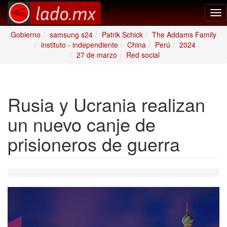
Tog
nav
Gobierno
samsung s24
Patrik Schick
The Addams Family
instituto - independiente
China
Perú
2024
27 de marzo
Red social
Rusia y Ucrania realizan
un nuevo canje de
prisioneros de guerra