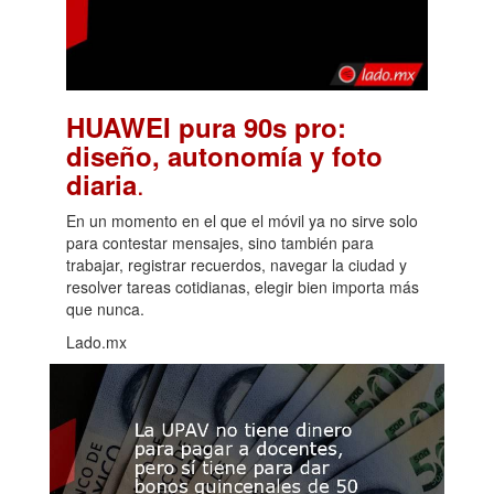
HUAWEI pura 90s pro:
diseño, autonomía y foto
.
diaria
En un momento en el que el móvil ya no sirve solo
para contestar mensajes, sino también para
trabajar, registrar recuerdos, navegar la ciudad y
resolver tareas cotidianas, elegir bien importa más
que nunca.
Lado.mx