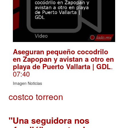
Aseguran pequeño cocodrilo
en Zapopan y avistan a otro en
.
playa de Puerto Vallarta | GDL
07:40
Imagen Noticias
costco torreon
"Una seguidora nos