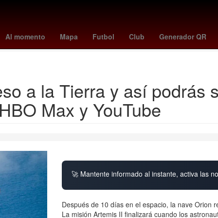
illies
tigers - blue jays
a que hora juega pumas vs pachuca
swa
Al momento
Mapa
Futbol
Club
Generador QR
yankees - mets
eso a la Tierra y así podrás
x, HBO Max y YouTube
🚀 Mantente informado al instante, activa las n
Después de 10 días en el espacio, la nave Orion re
La misión Artemis II finalizará cuando los astron