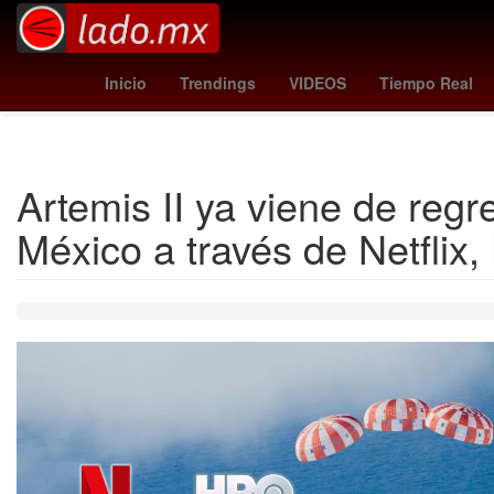
real sociedad
al-shabab - al ittihad
Guadalajara
pirates - ph
Inicio
Trendings
VIDEOS
Tiempo Real
Artemis II ya viene de regr
México a través de Netfli