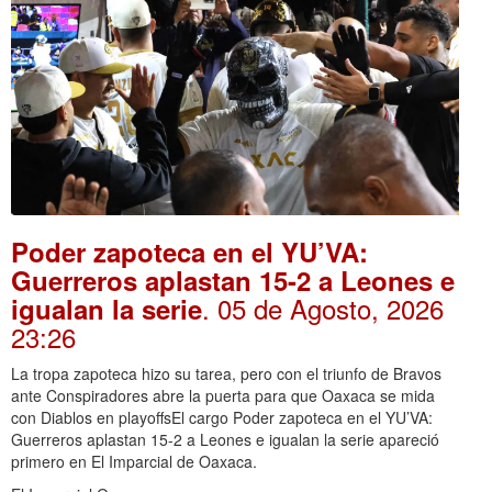
Poder zapoteca en el YU’VA:
Guerreros aplastan 15-2 a Leones e
. 05 de Agosto, 2026
igualan la serie
23:26
La tropa zapoteca hizo su tarea, pero con el triunfo de Bravos
ante Conspiradores abre la puerta para que Oaxaca se mida
con Diablos en playoffsEl cargo Poder zapoteca en el YU’VA:
Guerreros aplastan 15-2 a Leones e igualan la serie apareció
primero en El Imparcial de Oaxaca.