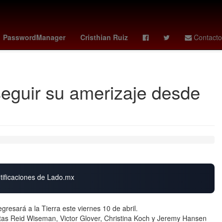
tch x ap
guardians - reds
vota la casa de los famosos mexico
PasswordManager
Cristhian Ruiz
Contacto
 seguir su amerizaje desde
otificaciones de Lado.mx
gresará a la Tierra este viernes 10 de abril.
autas Reid Wiseman, Victor Glover, Christina Koch y Jeremy Hansen