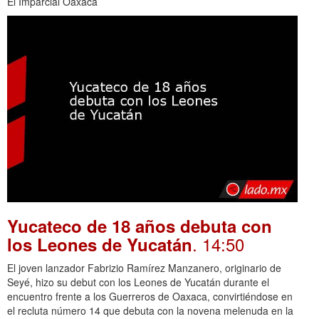
El Imparcial Oaxaca
Yucateco de 18 años debuta con
. 14:50
los Leones de Yucatán
El joven lanzador Fabrizio Ramírez Manzanero, originario de
Seyé, hizo su debut con los Leones de Yucatán durante el
encuentro frente a los Guerreros de Oaxaca, convirtiéndose en
el recluta número 14 que debuta con la novena melenuda en la