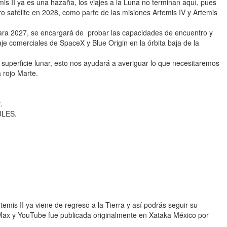
s II ya es una hazaña, los viajes a la Luna no terminan aquí, pues
o satélite en 2028, como parte de las misiones Artemis IV y Artemis
para 2027, se encargará de probar las capacidades de encuentro y
je comerciales de SpaceX y Blue Origin en la órbita baja de la
 superficie lunar, esto nos ayudará a averiguar lo que necesitaremos
a rojo Marte.
.
ULES.
rtemis II ya viene de regreso a la Tierra y así podrás seguir su
Max y YouTube fue publicada originalmente en Xataka México por