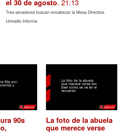
. 21:13
el 30 de agosto
Tres senadores buscan encabezar la Mesa Directiva.
Uniradio Informa
ura 90s
La foto de la abuela
o,
que merece verse