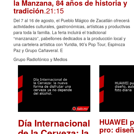
la Manzana, 84 años de historia y
.21:15
tradición
Del 7 al 16 de agosto, el Pueblo Mágico de Zacatlán ofrecerá
actividades culturales, gastronómicas, artísticas y productivas
para toda la familia. La feria incluirá el tradicional
“manzanazo”, pabellones dedicados a la producción local y
una cartelera artística con Yuridia, 90’s Pop Tour, Espinoza
Paz y Grupo Cañaveral. E
Grupo Radiofónico y Medios
Día Internacional
HUAWEI p
pro: diseñ
de la Cerveza: la