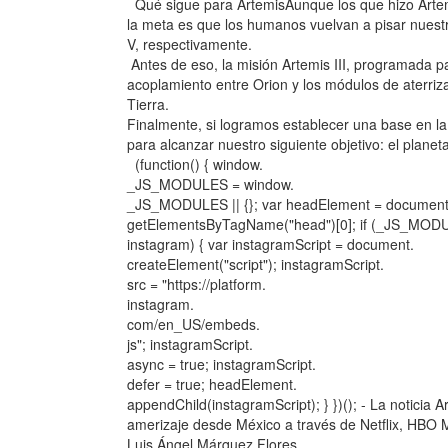
Qué sigue para ArtemisAunque los que hizo Artemi
la meta es que los humanos vuelvan a pisar nuestr
V, respectivamente.
Antes de eso, la misión Artemis III, programada 
acoplamiento entre Orion y los módulos de aterriza
Tierra.
Finalmente, si logramos establecer una base en la
para alcanzar nuestro siguiente objetivo: el planet
(function() { window.
_JS_MODULES = window.
_JS_MODULES || {}; var headElement = document
getElementsByTagName("head")[0]; if (_JS_MOD
instagram) { var instagramScript = document.
createElement("script"); instagramScript.
src = "https://platform.
instagram.
com/en_US/embeds.
js"; instagramScript.
async = true; instagramScript.
defer = true; headElement.
appendChild(instagramScript); } })(); - La noticia A
amerizaje desde México a través de Netflix, HBO 
Luis Ángel Márquez Flores .