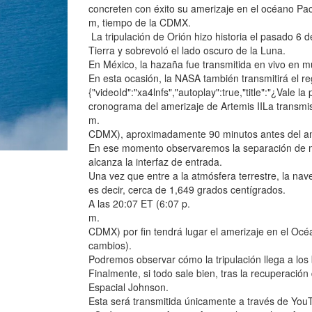
concreten con éxito su amerizaje en el océano Pac
m, tiempo de la CDMX.
La tripulación de Orión hizo historia el pasado 6 d
Tierra y sobrevoló el lado oscuro de la Luna.
En México, la hazaña fue transmitida en vivo en 
En esta ocasión, la NASA también transmitirá el re
{"videoId":"xa4lnfs","autoplay":true,"title":"¿Vale 
cronograma del amerizaje de Artemis IILa transmi
m.
CDMX), aproximadamente 90 minutos antes del am
En ese momento observaremos la separación de mó
alcanza la interfaz de entrada.
Una vez que entre a la atmósfera terrestre, la na
es decir, cerca de 1,649 grados centígrados.
A las 20:07 ET (6:07 p.
m.
CDMX) por fin tendrá lugar el amerizaje en el Océ
cambios).
Podremos observar cómo la tripulación llega a los
Finalmente, si todo sale bien, tras la recuperació
Espacial Johnson.
Esta será transmitida únicamente a través de You