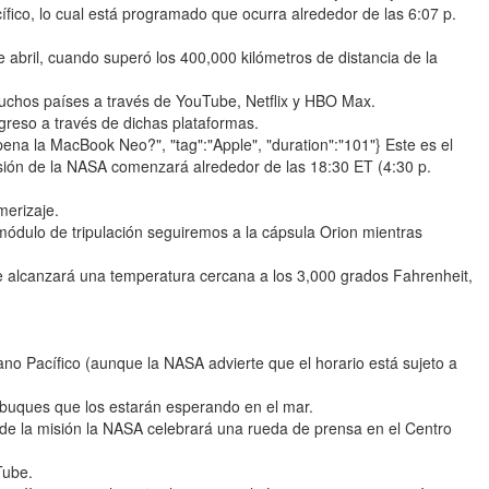
ífico, lo cual está programado que ocurra alrededor de las 6:07 p.
e abril, cuando superó los 400,000 kilómetros de distancia de la
muchos países a través de YouTube, Netflix y HBO Max.
greso a través de dichas plataformas.
la pena la MacBook Neo?", "tag":"Apple", "duration":"101"} Este es el
sión de la NASA comenzará alrededor de las 18:30 ET (4:30 p.
erizaje.
dulo de tripulación seguiremos a la cápsula Orion mientras
ve alcanzará una temperatura cercana a los 3,000 grados Fahrenheit,
ano Pacífico (aunque la NASA advierte que el horario está sujeto a
 buques que los estarán esperando en el mar.
n de la misión la NASA celebrará una rueda de prensa en el Centro
Tube.