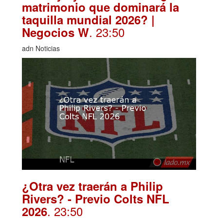
matrimonio que dominará la
taquilla mundial 2026? |
. 23:50
Negocios W
adn Noticias
¿Otra vez traerán a Philip
Rivers? - Previo Colts NFL
. 23:50
2026