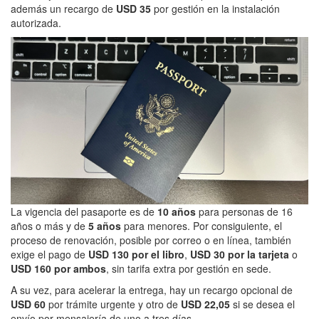
además un recargo de
USD 35
por gestión en la instalación
autorizada.
La vigencia del pasaporte es de
10 años
para personas de 16
años o más y de
5 años
para menores. Por consiguiente, el
proceso de renovación, posible por correo o en línea, también
exige el pago de
USD 130 por el libro
,
USD 30 por la tarjeta
o
USD 160 por ambos
, sin tarifa extra por gestión en sede.
A su vez, para acelerar la entrega, hay un recargo opcional de
USD 60
por trámite urgente y otro de
USD 22,05
si se desea el
envío por mensajería de uno a tres días.