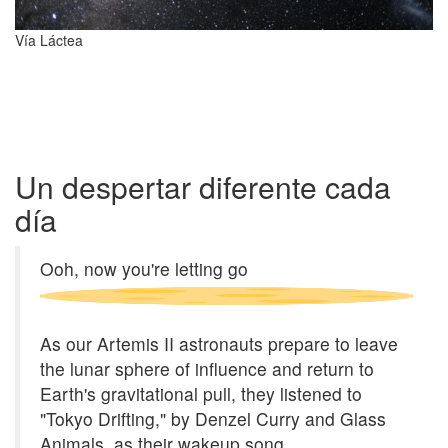
Vía Láctea
Un despertar diferente cada
día
Ooh, now you're letting go
As our Artemis II astronauts prepare to leave
the lunar sphere of influence and return to
Earth's gravitational pull, they listened to
"Tokyo Drifting," by Denzel Curry and Glass
Animals, as their wakeup song.