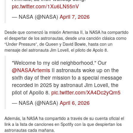
pic.twitter.com/1Xu6LN55nV
— NASA (@NASA)
April 7, 2026
Desde que comenzó la misión Artemisa II, la NASA ha compartido
el despertar de los astronautas, desde una canción clásica como
“Under Pressure”, de Queen y David Bowie, hasta con un
mensaje del astronauta Jim Lovell, el piloto de Apolo 8.
"Welcome to my old neighborhood." Our
@NASAArtemis
II astronauts woke up on the
sixth day of their mission to a special message
recorded in 2025 by astronaut Jim Lovell, the
pilot of Apollo 8.
pic.twitter.com/XA4Dc2yQm5
— NASA (@NASA)
April 6, 2026
Además, la NASA ha compartido a través de su cuenta oficial el
link a la lista de canciones en Spotify con la que despiertan los
astronautas cada mañana.