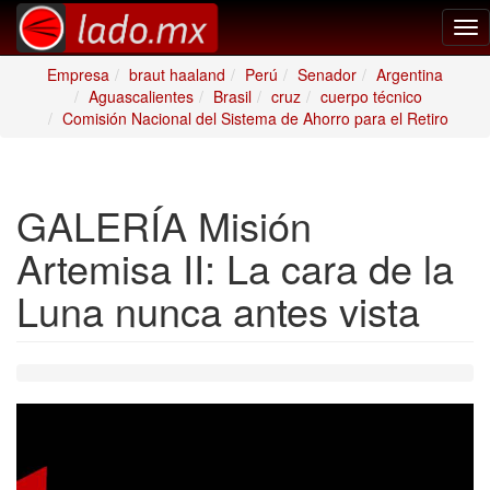
Tog
nav
Empresa
braut haaland
Perú
Senador
Argentina
Aguascalientes
Brasil
cruz
cuerpo técnico
Comisión Nacional del Sistema de Ahorro para el Retiro
GALERÍA Misión
Artemisa II: La cara de la
Luna nunca antes vista