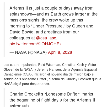
Artemis II is just a couple of days away from
splashdown—and as Earth grows larger in the
mission's sights, the crew woke up this
morning to "Under Pressure," by Queen and
David Bowie, and greetings from our
colleagues at
@csa_asc
.
pic.twitter.com/9IOHJQHEzi
— NASA (@NASA)
April 8, 2026
Los cuatro tripulantes, Reid Wiseman, Christina Koch y Victor
Glover, de la NASA, y Jeremy Hansen, de la Agencia Espacial
Canadiense (CSA), iniciaron el noveno día de misión bajo el
sonido de ‘Lonesome Drifter’, el tema de Charley Crockett que la
NASA eligió para despertarlos.
Charlie Crockett's "Lonesome Drifter" marks
the beginning of flight day 9 for the Artemis II
astronauts.