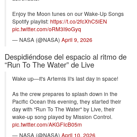
Enjoy the Moon tunes on our Wake-Up Songs
Spotify playlist:
https://t.co/2fcXhC5iEN
pic.twitter.com/oRM3I9oGyq
— NASA (@NASA)
April 9, 2026
Despidiéndose del espacio al ritmo de
“Run To The Water” de Live
Wake up—it's Artemis II's last day in space!
As the crew prepares to splash down in the
Pacific Ocean this evening, they started their
day with "Run To The Water" by Live, their
wake-up song played by Mission Control.
pic.twitter.com/AKGFIcB05m
— NASA (@NASA)
April 10, 2026