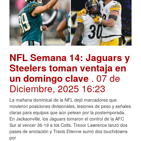
NFL Semana 14: Jaguars y
Steelers toman ventaja en
un domingo clave
. 07 de
Diciembre, 2025 16:23
La mañana dominical de la NFL dejó marcadores que
movieron posiciones divisionales, lesiones de peso y señales
claras para equipos que aún pelean por la postemporada.
En Jacksonville, los Jaguars tomaron el control de la AFC
Sur al vencer 36-19 a los Colts. Trevor Lawrence lanzó dos
pases de anotación y Travis Etienne sumó dos touchdowns
por