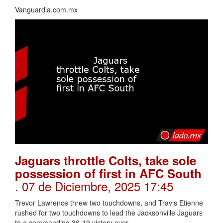
Vanguardia.com.mx
Jaguars throttle Colts, take sole
possession of first in AFC South
. 07 de Diciembre, 2025 17:45
Trevor Lawrence threw two touchdowns, and Travis Etienne
rushed for two touchdowns to lead the Jacksonville Jaguars
to a commanding 36-19 victory over