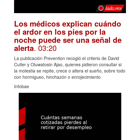
Los médicos explican cuándo
el ardor en los pies por la
noche puede ser una señal de
. 03:20
alerta
La publicación Prevention recogió el criterio de David
Cutler y Oluwatosin Ajao, quienes pidieron consultar si
la molestia se repite, crece o altera el sueño, sobre todo
con hormigueo, hinchazón o enrojecimiento
Infobae