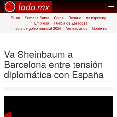
Tog
nav
Rusia
Semana Santa
China
Rosario
trainspotting
Empresa
Puebla de Zaragoza
tabla de goleo mundial 2026
Venezolanos
Gobierno
Va Sheinbaum a
Barcelona entre tensión
diplomática con España