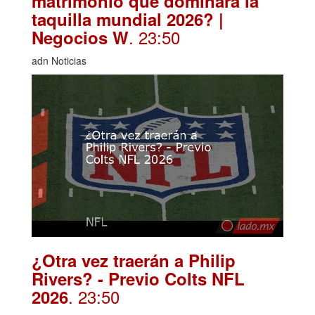
matrimonio que dominará la
taquilla mundial 2026? |
. 23:50
Negocios W
adn Noticias
¿Otra vez traerán a Philip
Rivers? - Previo Colts NFL
. 23:50
2026