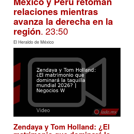
México y Perú retoman
relaciones mientras
avanza la derecha en la
región
. 23:50
El Heraldo de México
Zendaya y Tom Holland: ¿El