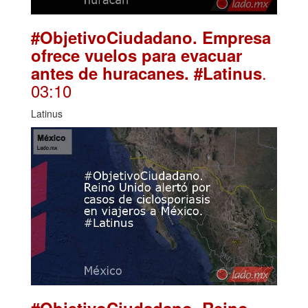
#ObjetivoCiudadano. Empresa
ofrece vuelos para evacuar
.
antes de huracanes. #Latinus
03:10
Latinus
#ObjetivoCiudadano. Reino