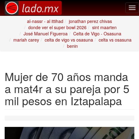
Tog
nav
al-nassr - al ittihad
jonathan perez chivas
donde ver el super bowl 2026
sint maarten
José Manuel Figueroa
Celta de Vigo - Osasuna
mariah carey
celta de vigo vs osasuna
celta vs osasuna
benin
Mujer de 70 años manda
a mat4r a su pareja por 5
mil pesos en Iztapalapa