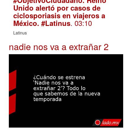
Unido alertó por casos de
ciclosporiasis en viajeros a
. 03:10
México. #Latinus
Latinus
nadie nos va a extrañar 2