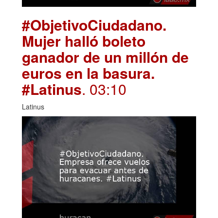
#ObjetivoCiudadano.
Mujer halló boleto
ganador de un millón de
euros en la basura.
#Latinus
. 03:10
Latinus