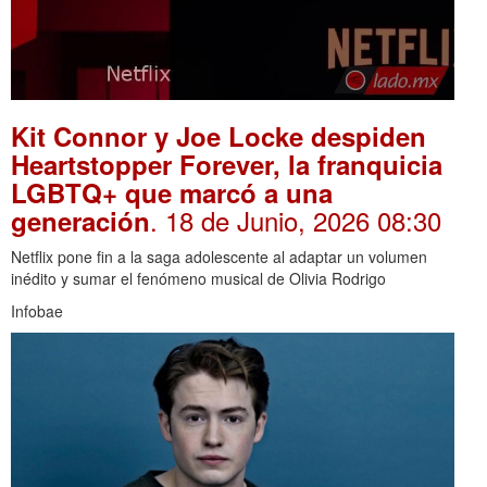
Kit Connor y Joe Locke despiden
Heartstopper Forever, la franquicia
LGBTQ+ que marcó a una
. 18 de Junio, 2026 08:30
generación
Netflix pone fin a la saga adolescente al adaptar un volumen
inédito y sumar el fenómeno musical de Olivia Rodrigo
Infobae