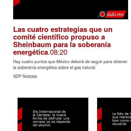
Las cuatro estrategias que un
comité científico propuso a
Sheinbaum para la soberanía
.08:20
energética
Hay cuatro puntos que México deberá de seguir para obtener
la soberanía energética sobre el gas natural.
SDP Noticias