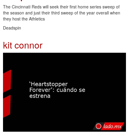
The Cincinnati Reds will seek their first home series sweep of
the season and just their third sweep of the year overall when
they host the Athletics
Deadspin
kit connor