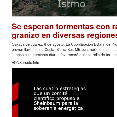
Se esperan tormentas con ra
granizo en diversas regione
Oaxaca de Juárez, 6 de agosto. La Coordinación Estatal de Pr
prevén lluvias en la Costa, Sierra Sur, Mixteca, norte del Ist
intenso calentamiento diurno favorecerá el desarrollo de torm
ADNSureste.info