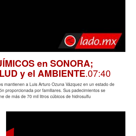
UÍMICOS en SONORA;
SALUD y el AMBIENTE
.07:40
es mantienen a Luis Arturo Ozuna Vázquez en un estado de
ción proporcionada por familiares. Sus padecimientos se
 de más de 70 mil litros cúbicos de hidrosulfu