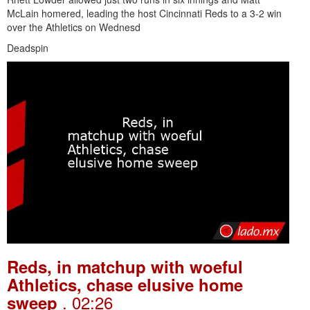
McLain homered, leading the host Cincinnati Reds to a 3-2 win
over the Athletics on Wednesd
Deadspin
Reds, in matchup with woeful
Athletics, chase elusive home
. 02:26
sweep