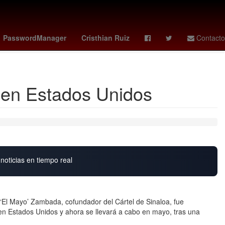
Nominación
Grandes Ligas de Béisbol
Juegos Olímpicos
PasswordManager
Cristhian Ruiz
Contacto
 en Estados Unidos
noticias en tiempo real
l ‘El Mayo’ Zambada, cofundador del Cártel de Sinaloa, fue
n Estados Unidos y ahora se llevará a cabo en mayo, tras una