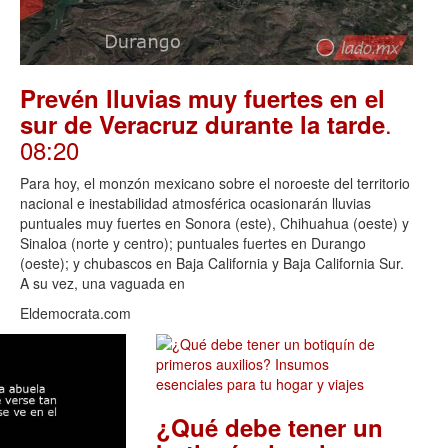
Prevén lluvias muy fuertes en el
.
sur de Veracruz durante la tarde
08:20
Para hoy, el monzón mexicano sobre el noroeste del territorio
nacional e inestabilidad atmosférica ocasionarán lluvias
puntuales muy fuertes en Sonora (este), Chihuahua (oeste) y
Sinaloa (norte y centro); puntuales fuertes en Durango
(oeste); y chubascos en Baja California y Baja California Sur.
A su vez, una vaguada en
Eldemocrata.com
¿Qué debe tener un