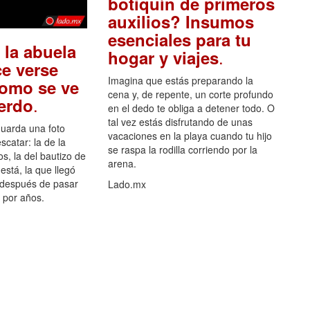
botiquín de primeros
auxilios? Insumos
esenciales para tu
 la abuela
.
hogar y viajes
e verse
Imagina que estás preparando la
como se ve
cena y, de repente, un corte profundo
.
uerdo
en el dedo te obliga a detener todo. O
tal vez estás disfrutando de unas
guarda una foto
vacaciones en la playa cuando tu hijo
scatar: la de la
se raspa la rodilla corriendo por la
s, la del bautizo de
arena.
está, la que llegó
 después de pasar
Lado.mx
por años.