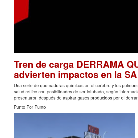
Tren de carga DERRAMA Q
advierten impactos en la 
Una serie de quemaduras químicas en el cerebro y los pulmon
salud crítico con posibilidades de ser intubado, según informa
presentaron después de aspirar gases producidos por el derrame
Punto Por Punto