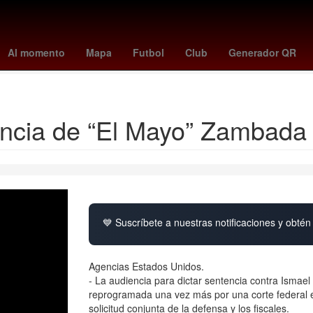
eBron James
primero de septiembre
calendario noviembre 2025
Al momento
Mapa
Futbol
Club
Generador QR
Ricardo Salinas Pliego
Chile
ncia de “El Mayo” Zambada
💙 Suscríbete a nuestras notificaciones y obtén 
Agencias Estados Unidos.
- La audiencia para dictar sentencia contra Ismae
reprogramada una vez más por una corte federal e
solicitud conjunta de la defensa y los fiscales.