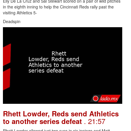
Elly De La Cruz and Sal Stewart scored on a pair of wild pitches
in the eighth inning to help the Cincinnati Reds rally past the
visiting Athletics 5-
Deadspin
Rhett Lowder, Reds send Athletics
. 21:57
to another series defeat
Rhett Lowder allowed just two runs in six innings and Matt