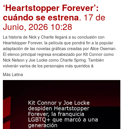
‘Heartstopper Forever’:
cuándo se estrena
. 17 de
Junio, 2026 10:28
La historia de Nick y Charlie llegará a su conclusión con
Heartstopper Forever, la película que pondrá fin a la popular
adaptación de las novelas gráficas creadas por Alice Oseman.
El elenco principal regresa encabezado por Kit Connor como
Nick Nelson y Joe Locke como Charlie Spring. También
volverán varios de los personajes más queridos &
Más Latina