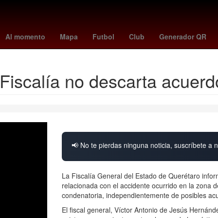
Aguascalientes
Europa League Final
Oficina de la Presidencia 
Al momento
Mapa
Futbol
Club
Generador QR
Fiscalía no descarta acuerd
📢 No te pierdas ninguna noticia, suscríbete a n
La Fiscalía General del Estado de Querétaro info
relacionada con el accidente ocurrido en la zona d
condenatoria, independientemente de posibles acu
El fiscal general, Víctor Antonio de Jesús Hernánd