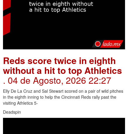
Reds score twice in eighth
without a hit to top Athletics
. 04 de Agosto, 2026 22:27
Elly De La Cruz and Sal Stewart scored on a pair of wild pitches
in the eighth inning to help the Cincinnati Reds rally past the
visiting Athletics 5-
Deadspin