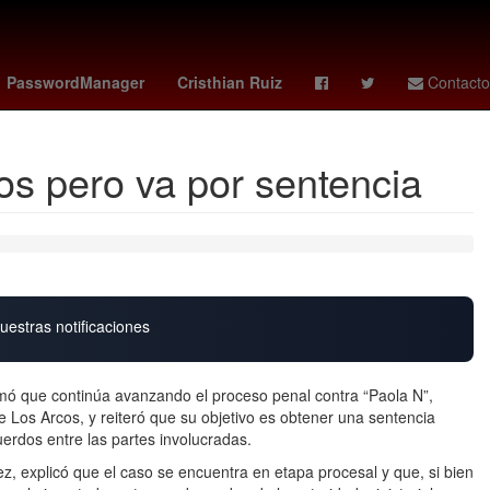
de la República
Desalojo
México
Chihuahua
PasswordManager
Cristhian Ruiz
Contacto
os pero va por sentencia
uestras notificaciones
rmó que continúa avanzando el proceso penal contra “Paola N”,
e Los Arcos, y reiteró que su objetivo es obtener una sentencia
erdos entre las partes involucradas.
ez, explicó que el caso se encuentra en etapa procesal y que, si bien