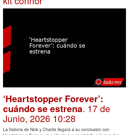
kit connor
‘Heartstopper Forever’:
cuándo se estrena
. 17 de
Junio, 2026 10:28
La historia de Nick y Charlie llegará a su conclusión con