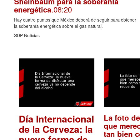
Sheinbaum para la soberanía
.08:20
energética
Hay cuatro puntos que México deberá de seguir para obtener
la soberanía energética sobre el gas natural.
SDP Noticias
Día Internacional
La foto de
que merec
de la Cerveza: la
tan bien 
nueva forma de