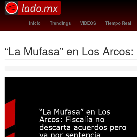
Semana Santa
Temporada
2024
Denuncia
Inicio
Trendings
VIDEOS
Tiempo Real
“La Mufasa” en Los Arcos: 