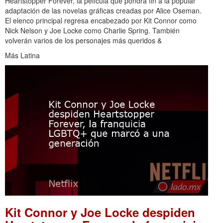
Heartstopper Forever, la película que pondrá fin a la popular
adaptación de las novelas gráficas creadas por Alice Oseman.
El elenco principal regresa encabezado por Kit Connor como
Nick Nelson y Joe Locke como Charlie Spring. También
volverán varios de los personajes más queridos &
Más Latina
Kit Connor y Joe Locke despiden