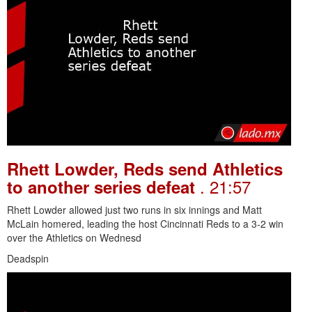
Rhett Lowder, Reds send Athletics
. 21:57
to another series defeat
Rhett Lowder allowed just two runs in six innings and Matt
McLain homered, leading the host Cincinnati Reds to a 3-2 win
over the Athletics on Wednesd
Deadspin