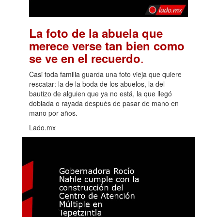
La foto de la abuela que
merece verse tan bien como
.
se ve en el recuerdo
Casi toda familia guarda una foto vieja que quiere
rescatar: la de la boda de los abuelos, la del
bautizo de alguien que ya no está, la que llegó
doblada o rayada después de pasar de mano en
mano por años.
Lado.mx