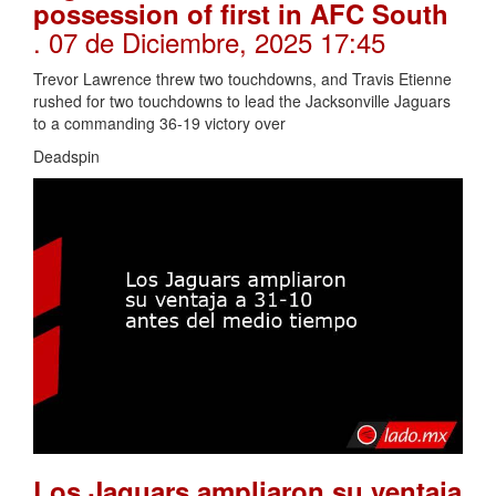
possession of first in AFC South
. 07 de Diciembre, 2025 17:45
Trevor Lawrence threw two touchdowns, and Travis Etienne
rushed for two touchdowns to lead the Jacksonville Jaguars
to a commanding 36-19 victory over
Deadspin
Los Jaguars ampliaron su ventaja