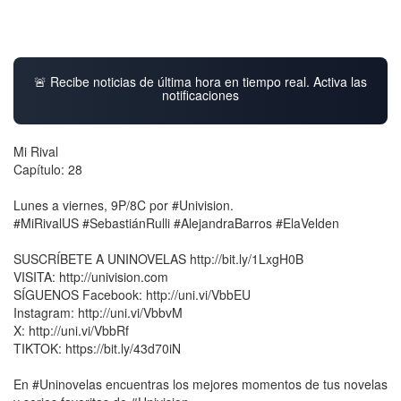
🚨 Recibe noticias de última hora en tiempo real. Activa las
notificaciones
Mi Rival
Capítulo: 28
Lunes a viernes, 9P/8C por #Univision.
#MiRivalUS #SebastiánRulli #AlejandraBarros #ElaVelden
SUSCRÍBETE A UNINOVELAS http://bit.ly/1LxgH0B
VISITA: http://univision.com
SÍGUENOS Facebook: http://uni.vi/VbbEU
Instagram: http://uni.vi/VbbvM
X: http://uni.vi/VbbRf
TIKTOK: https://bit.ly/43d70iN
En #Uninovelas encuentras los mejores momentos de tus novelas