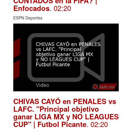
CONTADOS en la FIFA? |
. 02:20
Enfocados
ESPN Deportes
CHIVAS CAYÓ en PENALES vs
LAFC. "Principal objetivo
ganar LIGA MX y NO LEAGUES
. 02:20
CUP" | Futbol Picante