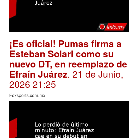
¡Es oficial! Pumas firma a
Esteban Solari como su
nuevo DT, en reemplazo de
Efraín Juárez
. 21 de Junio,
2026 21:25
Foxsports.com.mx