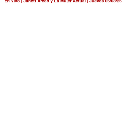
En Vivo | Janett Arceo y La Mujer Actual | Jueves 06/08/26