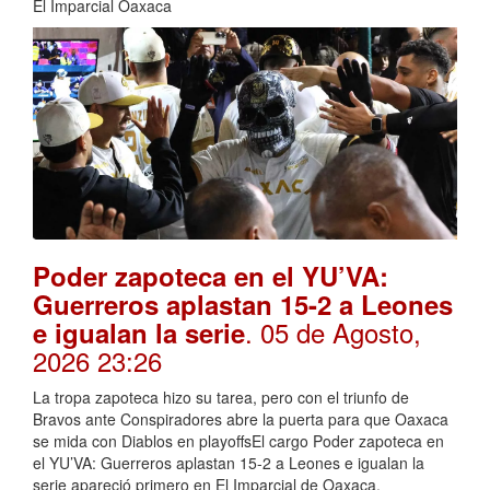
El Imparcial Oaxaca
Poder zapoteca en el YU’VA:
Guerreros aplastan 15-2 a Leones
. 05 de Agosto,
e igualan la serie
2026 23:26
La tropa zapoteca hizo su tarea, pero con el triunfo de
Bravos ante Conspiradores abre la puerta para que Oaxaca
se mida con Diablos en playoffsEl cargo Poder zapoteca en
el YU’VA: Guerreros aplastan 15-2 a Leones e igualan la
serie apareció primero en El Imparcial de Oaxaca.