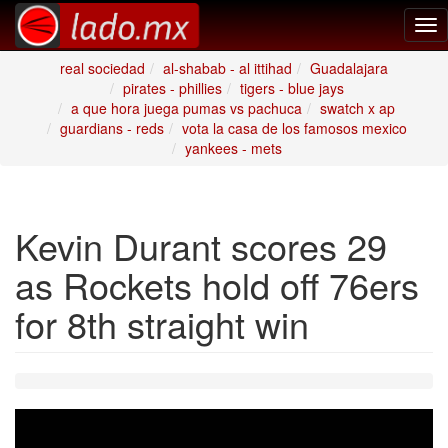
Tog
nav
real sociedad
al-shabab - al ittihad
Guadalajara
pirates - phillies
tigers - blue jays
a que hora juega pumas vs pachuca
swatch x ap
guardians - reds
vota la casa de los famosos mexico
yankees - mets
Kevin Durant scores 29
as Rockets hold off 76ers
for 8th straight win