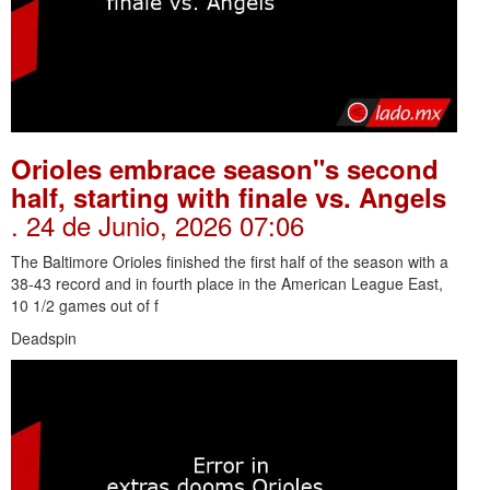
Orioles embrace season"s second
half, starting with finale vs. Angels
. 24 de Junio, 2026 07:06
The Baltimore Orioles finished the first half of the season with a
38-43 record and in fourth place in the American League East,
10 1/2 games out of f
Deadspin