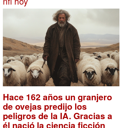
nfl hoy
Hace 162 años un granjero
de ovejas predijo los
peligros de la IA. Gracias a
él nació la ciencia ficción