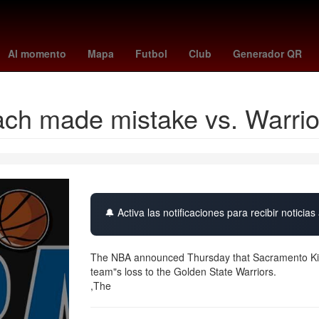
pora
Star Wars
Jacksonville
lafc - guadalajara
España
reds -
Al momento
Mapa
Futbol
Club
Generador QR
ach made mistake vs. Warrio
🔔 Activa las notificaciones para recibir noticias 
The NBA announced Thursday that Sacramento Kin
team"s loss to the Golden State Warriors.
,The