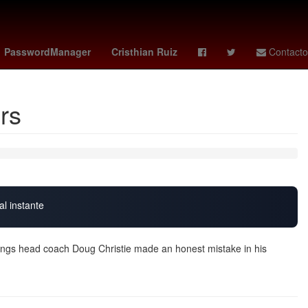
 athletics
kit connor
Villa Park
PasswordManager
Cristhian Ruiz
Contacto
rs
al instante
gs head coach Doug Christie made an honest mistake in his