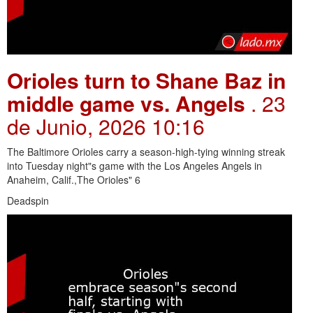
Orioles turn to Shane Baz in
middle game vs. Angels
. 23
de Junio, 2026 10:16
The Baltimore Orioles carry a season-high-tying winning streak
into Tuesday night"s game with the Los Angeles Angels in
Anaheim, Calif.,The Orioles" 6
Deadspin