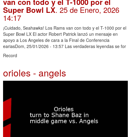
van con todo y el T-1000 por el
. 25 de Enero, 2026
Super Bowl LX
14:17
¡Cuidado, Seahawks! Los Rams van con todo y el T-1000 por el
Super Bowl LX El actor Robert Patrick lanzó un mensaje en
apoyo a Los Angeles de cara a la Final de Conferencia
eariasDom, 25/01/2026 - 13:57 Las verdaderas leyendas se for
Record
orioles - angels