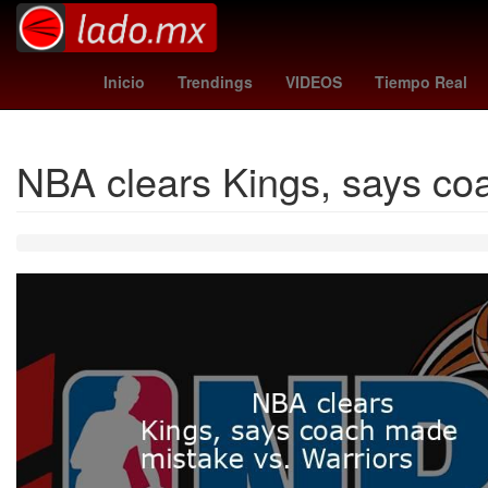
Venezolanos
Senador
cyclos
Inicio
Trendings
VIDEOS
Tiempo Real
NBA clears Kings, says co