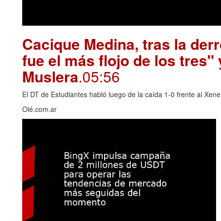
Cacique Medina, tras la derr
fue el más flojo de los tres"
Muslera
.05:56
El DT de Estudiantes habló luego de la caída 1-0 frente al Xene
Olé.com.ar