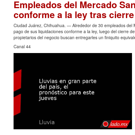
Empleados del Mercado San 
conforme a la ley tras cierr
Ciudad Juárez, Chihuahua. — Alrededor de 30 empleados del Me
pago de sus liquidaciones conforme a la ley, luego del cierre de
propietarios del negocio buscan entregarles un finiquito equiva
Canal 44