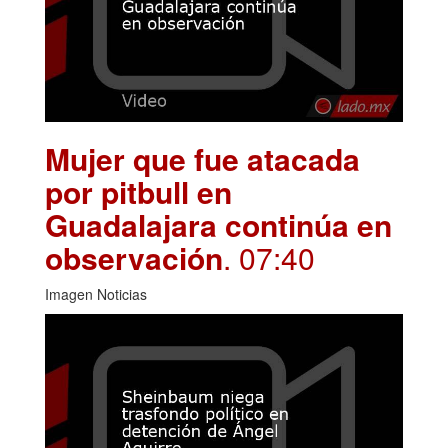
Mujer que fue atacada
por pitbull en
Guadalajara continúa en
observación
. 07:40
Imagen Noticias