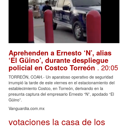
Aprehenden a Ernesto ‘N’, alias
‘El Güino’, durante despliegue
. 20:05
policial en Costco Torreón
TORREÓN, COAH.- Un aparatoso operativo de seguridad
irrumpió la tarde de este viernes en el estacionamiento del
establecimiento Costco, en Torreón, derivando en la
presunta captura del empresario Ernesto “N”, apodado “El
Güino”.
Vanguardia.com.mx
votaciones la casa de los