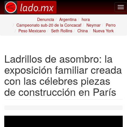
Tog
nav
Denuncia
Argentina
hora
Campeonato sub-20 de la Concacaf
Neymar
Perro
Peso Mexicano
Seth Rollins
China
Nueva York
Ladrillos de asombro: la
exposición familiar creada
con las célebres piezas
de construcción en París