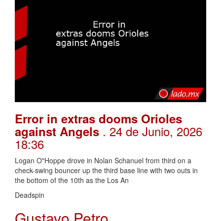
Error in extras dooms Orioles
. 24 de Junio, 2026
against Angels
18:36
Logan O"Hoppe drove in Nolan Schanuel from third on a
check-swing bouncer up the third base line with two outs in
the bottom of the 10th as the Los An
Deadspin
Gustavo Petro