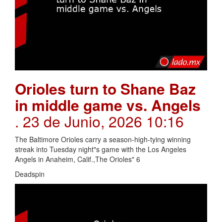
Orioles turn to Shane Baz
in middle game vs. Angels
. 23 de Junio, 2026 10:16
The Baltimore Orioles carry a season-high-tying winning
streak into Tuesday night"s game with the Los Angeles
Angels in Anaheim, Calif.,The Orioles" 6
Deadspin