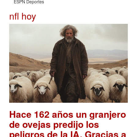
ESPN Deportes
nfl hoy
Hace 162 años un granjero
de ovejas predijo los
peligros de la IA. Gracias a