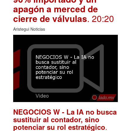
apagón a merced de
cierre de válvulas
. 20:20
Aristegui Noticias
NEGOCIOS W - La IA no busca
sustituir al contador, sino
.
potenciar su rol estratégico