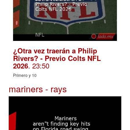
¿Otra vez traerán a Philip
Rivers? - Previo Colts NFL
. 23:50
2026
Primero y 10
mariners - rays