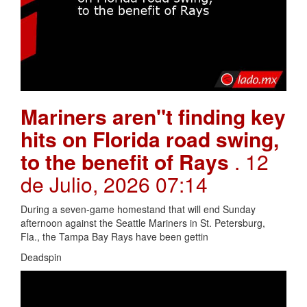
Mariners aren"t finding key
hits on Florida road swing,
to the benefit of Rays
. 12
de Julio, 2026 07:14
During a seven-game homestand that will end Sunday
afternoon against the Seattle Mariners in St. Petersburg,
Fla., the Tampa Bay Rays have been gettin
Deadspin