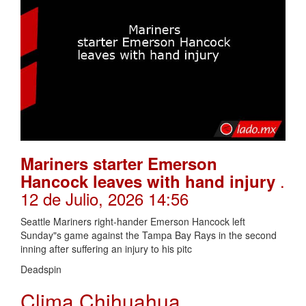
Mariners starter Emerson
.
Hancock leaves with hand injury
12 de Julio, 2026 14:56
Seattle Mariners right-hander Emerson Hancock left
Sunday"s game against the Tampa Bay Rays in the second
inning after suffering an injury to his pitc
Deadspin
Clima Chihuahua