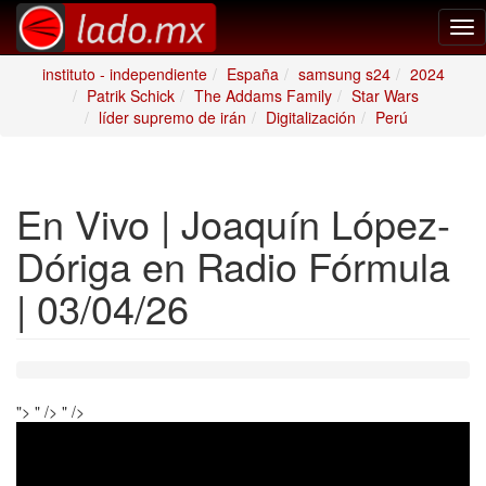
Tog
nav
instituto - independiente
España
samsung s24
2024
Patrik Schick
The Addams Family
Star Wars
líder supremo de irán
Digitalización
Perú
En Vivo | Joaquín López-
Dóriga en Radio Fórmula
| 03/04/26
">
" />
" />