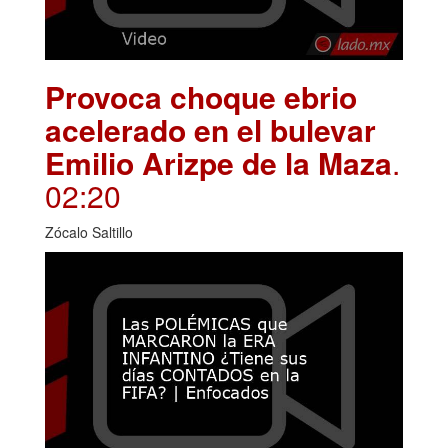
Provoca choque ebrio
acelerado en el bulevar
Emilio Arizpe de la Maza
.
02:20
Zócalo Saltillo