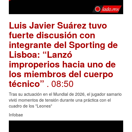
Luis Javier Suárez tuvo
fuerte discusión con
integrante del Sporting de
Lisboa: “Lanzó
improperios hacia uno de
los miembros del cuerpo
técnico”
. 08:50
Tras su actuación en el Mundial de 2026, el jugador samario
vivió momentos de tensión durante una práctica con el
cuadro de los "Leones"
Infobae