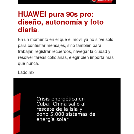
HUAWEI pura 90s pro:
diseño, autonomía y foto
.
diaria
En un momento en el que el móvil ya no sirve solo
para contestar mensajes, sino también para
trabajar, registrar recuerdos, navegar la ciudad y
resolver tareas cotidianas, elegir bien importa más
que nunca.
Lado.mx