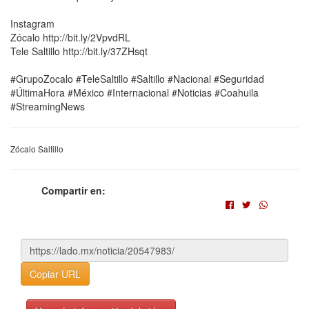
Instagram
Zócalo http://bit.ly/2VpvdRL
Tele Saltillo http://bit.ly/37ZHsqt
#GrupoZocalo #TeleSaltillo #Saltillo #Nacional #Seguridad
#ÚltimaHora #México #Internacional #Noticias #Coahuila
#StreamingNews
Zócalo Saltillo
Compartir en:
Copiar URL