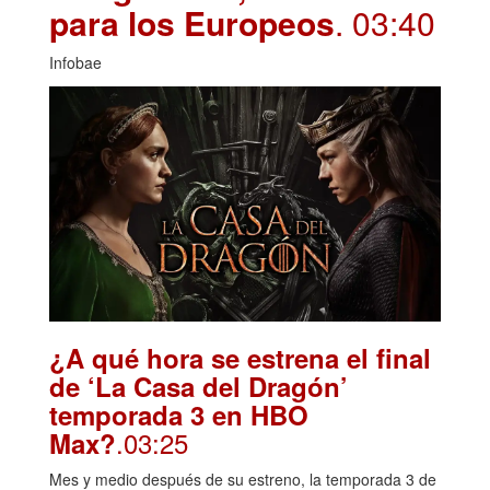
para los Europeos
. 03:40
Infobae
¿A qué hora se estrena el final
de ‘La Casa del Dragón’
temporada 3 en HBO
.03:25
Max?
Mes y medio después de su estreno, la temporada 3 de