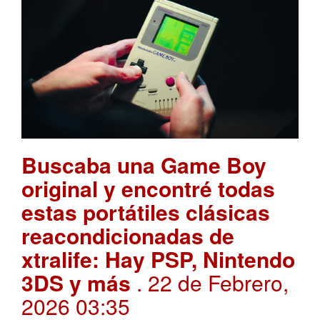
Buscaba una Game Boy
original y encontré todas
estas portátiles clásicas
reacondicionadas de
xtralife: Hay PSP, Nintendo
3DS y más
. 22 de Febrero,
2026 03:35