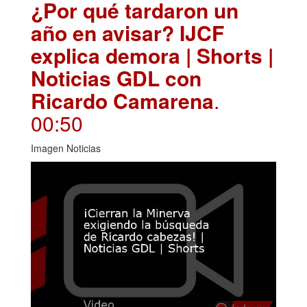
¿Por qué tardaron un
año en avisar? IJCF
explica demora | Shorts |
Noticias GDL con
Ricardo Camarena
.
00:50
Imagen Noticias