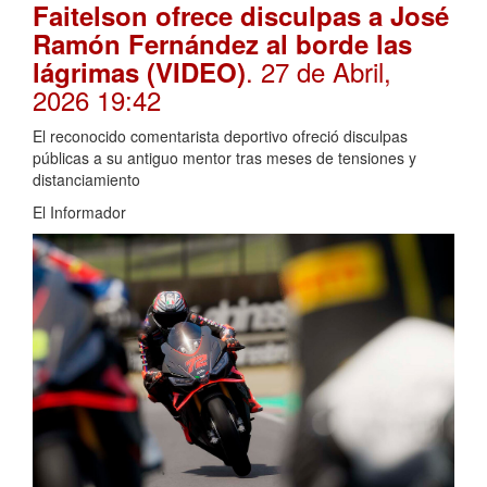
Faitelson ofrece disculpas a José
Ramón Fernández al borde las
. 27 de Abril,
lágrimas (VIDEO)
2026 19:42
El reconocido comentarista deportivo ofreció disculpas
públicas a su antiguo mentor tras meses de tensiones y
distanciamiento
El Informador