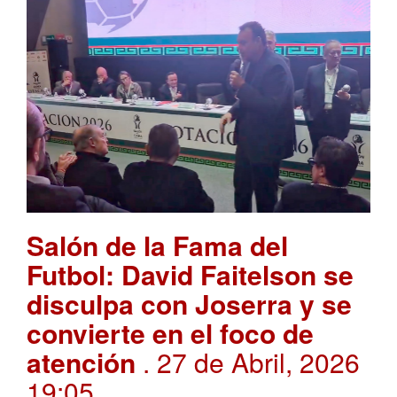
Salón de la Fama del
Futbol: David Faitelson se
disculpa con Joserra y se
convierte en el foco de
atención
. 27 de Abril, 2026
19:05